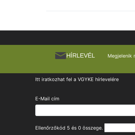
HÍRLEVÉL
Megjelenik 
Itt iratkozhat fel a VGYKE hírlevelére
E-Mail cím
Ellenőrzőkód
5
és
0
összege.