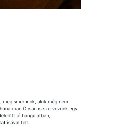
unk, megismernünk, akik még nem
n hónapban Ócsán is szervezünk egy
élelőtt jó hangulatban,
tásával telt.