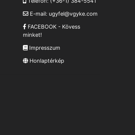
Telefon:
(+36-1) 384-5541
E-mail:
ugyfel@vgyke.com
FACEBOOK - Kövess
minket!
Impresszum
Honlaptérkép