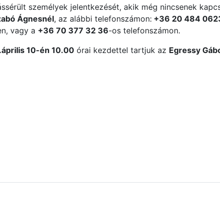
ssérült személyek jelentkezését, akik még nincsenek kapcs
zabó Ágnesnél
, az alábbi telefonszámon:
+36
20 484 062
en, vagy a
+36 70 377 32 36
-os telefonszámon.
április 10-én 10.00
órai kezdettel tartjuk az
Egressy Gáb