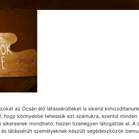
 azokat az Ócsán élő látássérülteket is sikerül kimozdítan
lal, hogy könnyebbé tehessük ezt számukra, ezentúl minde
 sikeresnek mondható, hiszen tizenegyen látogattak el. A d
l és látássérült személyeknek készült segédeszközök bemuta