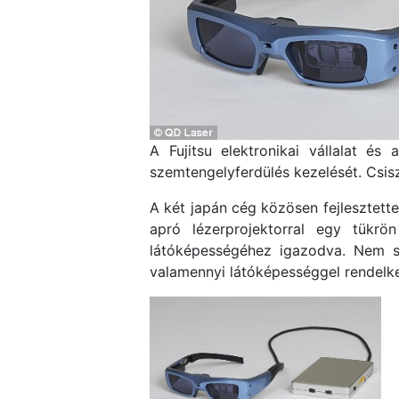
A Fujitsu elektronikai vállalat és
szemtengelyferdülés kezelését. Csiszo
A két japán cég közösen fejlesztett
apró lézerprojektorral egy tükrö
látóképességéhez igazodva. Nem s
valamennyi látóképességgel rendelkez