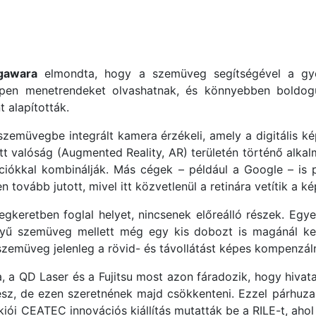
gawara
elmondta, hogy a szemüveg segítségével a gye
ppen menetrendeket olvashatnak, és könnyebben boldogu
 alapították.
zemüvegbe integrált kamera érzékeli, amely a digitális ké
ett valóság (Augmented Reality, AR) területén történő alka
ációkkal kombinálják. Más cégek – például a Google – i
 tovább jutott, mivel itt közvetlenül a retinára vetítik a ké
gkeretben foglal helyet, nincsenek előreálló részek. Egy
yű szemüveg mellett még egy kis dobozt is magánál kell
szemüveg jelenleg a rövid- és távollátást képes kompenzáln
, a QD Laser és a Fujitsu most azon fáradozik, hogy hivat
esz, de ezen szeretnének majd csökkenteni. Ezzel párhuza
iói CEATEC innovációs kiállítás mutatták be a RILE-t, ahol