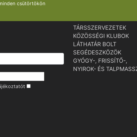
minden csütörtökön
TÁRSSZERVEZETEK
KÖZÖSSÉGI KLUBOK
LÁTHATÁR BOLT
SEGÉDESZKÖZÖK
GYÓGY-, FRISSÍTŐ-,
NYIROK- ÉS TALPMASS
ájékoztató
t