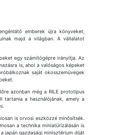
ngénlátó emberek újra könyveket,
lnak majd a világban. A vállalatot
peket egy számítógépre irányítja. Az
lmazásra is, ahol a valóságos képeket
s próbálkoznak saját okosszemüvegek
peket.
előre azonban még a RILE prototípus
 tartania a használójának, amely a
i.
alosan is orvosi eszközzé minősítsék.
mosan a technika miniatürizálásán is
 a japán gazdasági minisztérium díját