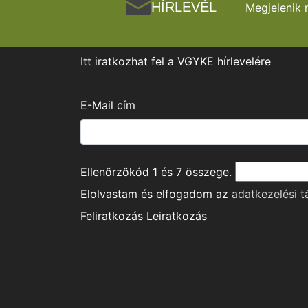
HÍRLEVÉL
Megjelenik 
Itt iratkozhat fel a VGYKE hírlevelére
E-Mail cím
Ellenőrzőkód
1
és
7
összege.
Elolvastam és elfogadom az
adatkezelési t
Feliratkozás
Leiratkozás