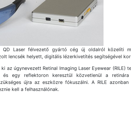
 a QD Laser félvezető gyártó cég új oldalról közelíti 
lt lencsék helyett, digitális lézerkivetítés segítségével kor
e ki az úgynevezett Retinal Imaging Laser Eyewear (RILE) t
n és egy reflektoron keresztül közvetlenül a retinára
zükséges újra az eszközre fókuszálni. A RILE azonban
nie kell a felhasználónak.