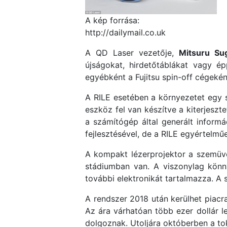
A kép forrása:
http://dailymail.co.uk
A QD Laser vezetője,
Mitsuru Su
újságokat, hirdetőtáblákat vagy é
egyébként a Fujitsu spin-off cégeként
A RILE esetében a környezetet egy s
eszköz fel van készítve a kiterjeszt
a számítógép által generált inform
fejlesztésével, de a RILE egyértelműen
A kompakt lézerprojektor a szemüve
stádiumban van. A viszonylag könn
további elektronikát tartalmazza. A 
A rendszer 2018 után kerülhet piacra
Az ára várhatóan több ezer dollár l
dolgoznak. Utoljára októberben a tok