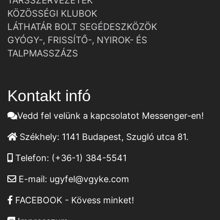
TÁRSSZERVEZETEK
KÖZÖSSÉGI KLUBOK
LÁTHATÁR BOLT SEGÉDESZKÖZÖK
GYÓGY-, FRISSÍTŐ-, NYIROK- ÉS
TALPMASSZÁZS
Kontakt infó
Vedd fel velünk a kapcsolatot Messenger-en!
Székhely:
1141 Budapest, Szugló utca 81.
Telefon:
(+36-1) 384-5541
E-mail:
ugyfel@vgyke.com
FACEBOOK - Kövess minket!