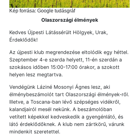
Kép forrása: Google tudásgráf
Olaszországi élmények
Kedves Újpesti Látássérült Hölgyek, Urak,
Érdeklődők!
Az újpesti klub megrendezése eltolódik egy héttel.
Szeptember 4-e szerda helyett, 11-én szerdán a
szokásos időben 15:00-17:00 órakor, a szokott
helyen lesz megtartva.
Vendégünk Láziné Mosonyi Ágnes lesz, aki
élménybeszámolót tart Olaszországi élmények-ről.
Illetve, a Toscana-ban lévő szépséges vidékről,
kalandjairól mesél nekünk. A beszámolóban
vetített képekkel kedveskedik a gyengénlátó, és
látó érdeklődőknek. A klub nem zártkörű, várunk
mindenkit szeretettel.