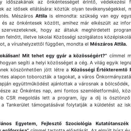
ny időszakának az önkéntességet érintő, védekezési fel
ek az idősek ellátására: köztük olyan tevékenységekkel, m
getés. Mészáros
Attila
is elmondta: szükség van egy egysé
és az önkéntesek között, amihez már elkészült az informa
 szervezeteknek, hogy az általuk meghirdetett progra
 felnőtt, illetve Iskolai Közösségi szolgálatos középiskolás
mot, a vírushelyzettől függően, mondta el
Mészáros Attila.
lokálisan! Mit tehet egy gyár a közösségért?”
címmel m
 hogyan segíti a helyi közösséget a cég. A világ egyik le
ennek köszönhetően jött létre a
Közösségi Értékteremtő 
tes alapon toborozták a tagokat, a város Önkormányzatá
alapján együttműködést ajánlottak a városnak a bölcsődék,
 része az Önkéntes nap, ami fontos szemléletformáló, köz
b CSR megoldás lett a program, így a díj is ösztönző
ankerület támogatásával folytatják a küldetést az iskolá
János Egyetem, Fejlesztő Szociológia Kutatótanszék
s erőforrása”
címmel tartotta előadását. Az elmúlt húsz év t