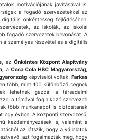
atalok motivációjának javításával is.
rségek a fogadó szervezetekkel az
digitális önkéntesség fejlődésében.
zervezetek, az iskolák, az iskolai
jabb fogadó szervezetek bevonását. A
 a személyes részvétel és a digitális
e,
az
Önkéntes Központ Alapítvány
a,
a
Coca Cola HBC Magyarország,
yarország
képviselői voltak.
Farkas
ben több, mint 100 különböző cégnek
tek lehetnek gazdái a társadalmi
ezzel a témával foglalkozó szervezeti
knak több munkanapot is biztosítanak
t egy évben. A központi szervezésű,
ámú kezdeményezések is, valamint a
tásból az látszik, hogy a vállalatok
észtvevői azt fogalmazták meg, hogy