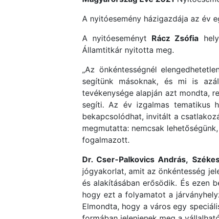
A nyitóesemény házigazdája az év 
A nyitóeseményt
Rácz Zsófia
helye
Államtitkár nyitotta meg.
„Az önkéntességnél elengedhetetle
segítünk másoknak, és mi is azál
tevékenysége alapján azt mondta, re
segíti. Az év izgalmas tematikus h
bekapcsolódhat, invitált a csatlako
megmutatta: nemcsak lehetőségünk, 
fogalmazott.
Dr. Cser-Palkovics András,
Székes
jógyakorlat, amit az önkéntesség jel
és alakításában erősödik. És ezen be
hogy ezt a folyamatot a járványhely
Elmondta, hogy a város egy speciális
formában jelenjenek meg a vállalhat