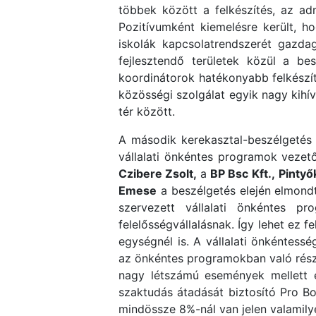
többek között a felkészítés, az admi
Pozitívumként kiemelésre került, 
iskolák kapcsolatrendszerét gazdagí
fejlesztendő területek közül a be
koordinátorok hatékonyabb felkészít
közösségi szolgálat egyik nagy kihív
tér között.
A második kerekasztal-beszélgetés a
vállalati önkéntes programok vezet
Czibere Zsolt,
a
BP Bsc Kft.,
Pintyő
Emese
a beszélgetés elején elmond
szervezett vállalati önkéntes p
felelősségvállalásnak. Így lehet ez 
egységnél is. A vállalati önkéntess
az önkéntes programokban való részv
nagy létszámú események mellett e
szaktudás átadását biztosító Pro Bo
mindössze 8%-nál van jelen valamily