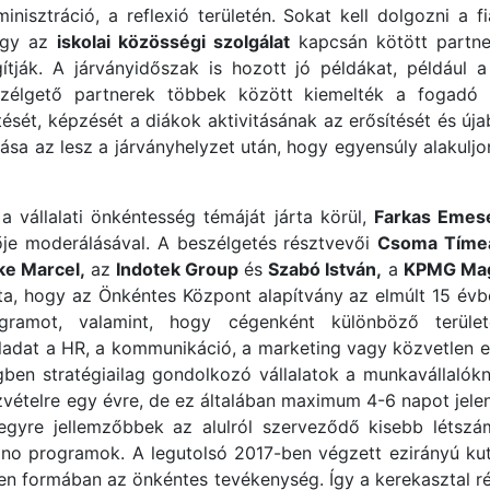
nisztráció, a reflexió területén. Sokat kell dolgozni a fi
hogy az
iskolai közösségi szolgálat
kapcsán kötött partne
tják. A járványidőszak is hozott jó példákat, például a 
szélgető partnerek többek között kiemelték a fogadó s
ését, képzését a diákok aktivitásának az erősítését és ú
ása az lesz a járványhelyzet után, hogy egyensúly alakuljon
 vállalati önkéntesség témáját járta körül,
Farkas Emes
ője moderálásával. A beszélgetés résztvevői
Csoma Tíme
ke Marcel,
az
Indotek Group
és
Szabó István,
a
KPMG Mag
ta, hogy az Önkéntes Központ alapítvány az elmúlt 15 év
rogramot, valamint, hogy cégenként különböző terüle
feladat a HR, a kommunikáció, a marketing vagy közvetlen 
égben stratégiailag gondolkozó vállalatok a munkavállaló
ételre egy évre, de ez általában maximum 4-6 napot jelen
gyre jellemzőbbek az alulról szerveződő kisebb létsz
no programok. A legutolsó 2017-ben végzett ezirányú kuta
en formában az önkéntes tevékenység. Így a kerekasztal r