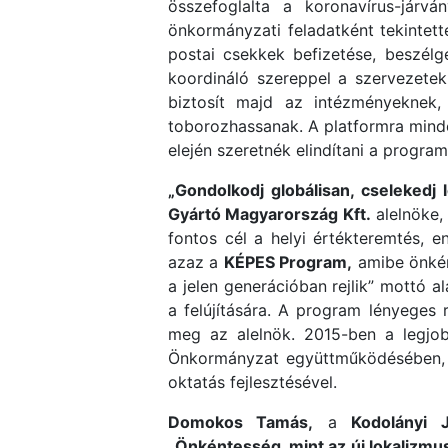
összefoglalta a koronavírus-járvá
önkormányzati feladatként tekintett
postai csekkek befizetése, beszél
koordináló szereppel a szervezetek 
biztosít majd az intézményeknek,
toborozhassanak. A platformra minden
elején szeretnék elindítani a progra
„Gondolkodj globálisan, cselekedj 
Gyártó Magyarország Kft.
alelnöke,
fontos cél a helyi értékteremtés, 
azaz a
KÉPES Program,
amibe önkén
a jelen generációban rejlik” mottó 
a felújítására. A program lényeges
meg az alelnök. 2015-ben a legjob
Önkormányzat együttműködésében, a T
oktatás fejlesztésével.
Domokos Tamás,
a
Kodolányi 
„Önkéntesség, mint az új lokalizmu