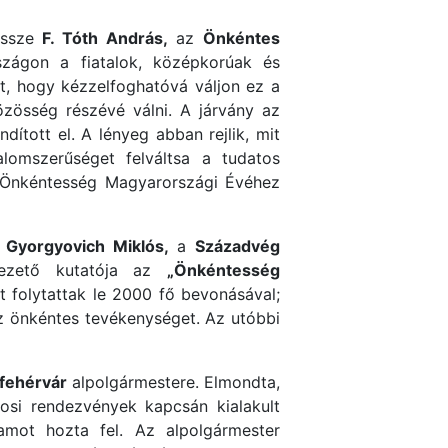
 össze
F. Tóth András,
az
Önkéntes
zágon a fiatalok, középkorúak és
et, hogy kézzelfoghatóvá váljon ez a
özösség részévé válni. A járvány az
ított el. A lényeg abban rejlik, mit
lomszerűséget felváltsa a tudatos
z Önkéntesség Magyarországi Évéhez
e
Gyorgyovich Miklós,
a
Századvég
vezető kutatója az
„Önkéntesség
 folytattak le 2000 fő bevonásával;
z önkéntes tevékenységet. Az utóbbi
fehérvár
alpolgármestere. Elmondta,
osi rendezvények kapcsán kialakult
amot hozta fel. Az alpolgármester