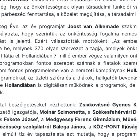
ég, hogy az önkéntességnek olyan társadalmi funkciói v
a párbeszéd fenntartása, a közélet megújítása, a társadalmi
ség Éve: az év programját
Joost van Alkemade
szakma
úlyozta, hogy szerintük az önkéntesség fogalma nemc
ást is jelenti. Ezért választották mottóként: „Az ember
 be, melynek 370 olyan szervezet a tagja, amelyek önként
 látja el. Hollandiában 7 millió ember végez valamilyen ö
programokban fontos szerepet szánnak a fiatalok személye
Három fontos programeleme van a nemzeti kampánynak
Holl
ogramokkal, az üzleti szféra és a diákok, hallgatók bevo
re
Hollandiában
is digitálisan működnek a programok, de
k.
tal beszélgetéseket nézhettünk:
Zsivkovitsné Gyenes Kr
zető igazgatója,
Molnár Szimonetta,
a
Székesfehérvári D
és
Fekete József,
a
Medgyessy Ferenc Gimnázium, Művés
Közösségi szolgálatról
Bálega János,
a
KÖZ-PONT Ifjúság
z elmúlt tíz év tapasztalata azt mutatja, hogy a progra