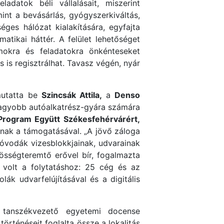
adatok béli vállalásait, miszerint
int a bevásárlás, gyógyszerkiváltás,
ges hálózat kialakítására, egyfajta
tikai háttér. A felület lehetőséget
mokra és feladatokra önkénteseket
 is regisztrálhat. Tavasz végén, nyár
utatta be
Szincsák Attila,
a
Denso
gnagyobb autóalkatrész-gyára számára
Program Együtt Székesfehérvárért,
nak a támogatásával. „A jövő záloga
 óvodák vizesblokkjainak, udvarainak
össégteremtő erővel bír, fogalmazta
 volt a folytatáshoz: 25 cég és az
k udvarfelújításával és a digitális
tanszékvezető egyetemi docense
örténéseit foglalta össze a lokalitás