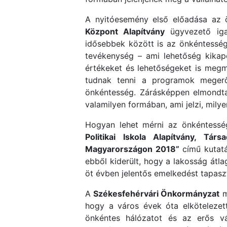
A nyitóesemény első előadása az ö
Központ Alapítvány
ügyvezető iga
idősebbek között is az önkéntesség,
tevékenység – ami lehetőség kikapcs
értékeket és lehetőségeket is megmu
tudnak tenni a programok megerős
önkéntesség. Zárásképpen elmondta
valamilyen formában, ami jelzi, mily
Hogyan lehet mérni az önkéntessé
Politikai Iskola Alapítvány, Tár
Magyarországon 2018”
című kutatá
ebből kiderült, hogy a lakosság át
öt évben jelentős emelkedést tapaszt
A
Székesfehérvári Önkormányzat
m
hogy a város évek óta elkötelezet
önkéntes hálózatot és az erős vá