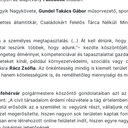
egyik Nagykövete,
Gundel Takács Gábor
műsorvezető, sport
ttes államtitkár, Családokért Felelős Tárca Nélküli Mini
n a személyes megtapasztalás. (…) Át kell élnünk, hogy 
tal leszünk többek, hogy adunk.”– kezdte köszöntőjét
ngeteg élménnyel, kompetenciával és tapasztalattal gazda
eteket kínál, például környezetvédelmi, szociális vagy 
zásra
Rácz Zsófia.
Az önkéntesség mindig is kiemelt terület é
hanem kötelességünk is, és remélhetőleg mennyiségi és m
fehérvár
polgármestere köszöntő gondolataiban azt az 
ent: „A civil társadalom érdemi részvétele a tág értelemb
lül erősödik az a szemlélet is: vegyünk részt, vállaljunk 
zet megerősítette, hiszen nagyon sok területen kaptak fo
an erre létrehozott online felületet indít, hiszen egyre na
ó önkéntes lehetőségek.