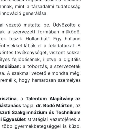
annak, mint a társadalmi tudatosság
 innováció generálása.
i vezető mutatta be. Üdvözölte a
sak a szervezett formában működő,
ek teszik Hollandiát”. Egy holland
esekkel látják el a feladataikat. A
nkéntes tevékenységet, viszont sokkal
s fejlődésének, illetve a digitális
andiában:
a toborzás, a szervezetek
nása. A szakmai vezető elmondta még,
 remélik, hogy hamarosan személyes
isztina,
a
Talentum Alapítvány az
iáktanács
tagja,
dr. Bodó Márton,
az
zeti Szakgimnázium és Technikum
i Egyesület
stratégiai vezetőjének a
m több gyermekbetegséggel is küzd,