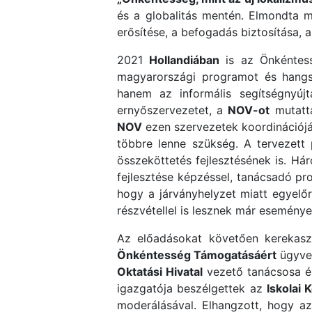
és a globalitás mentén. Elmondta m
erősítése, a befogadás biztosítása, 
2021
Hollandiában
is az Önkéntes
magyarországi programot és hangs
hanem az informális segítségnyújt
ernyőszervezetet, a
NOV-ot
mutatta
NOV
ezen szervezetek koordinációját
többre lenne szükség. A tervezett 
összeköttetés fejlesztésének is. 
fejlesztése képzéssel, tanácsadó pr
hogy a járványhelyzet miatt egyelő
részvétellel is lesznek már eseménye
Az előadásokat követően kerekasz
Önkéntesség Támogatásáért
ügyve
Oktatási Hivatal
vezető tanácsosa 
igazgatója beszélgettek az
Iskolai 
moderálásával. Elhangzott, hogy a