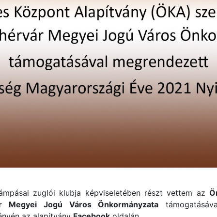
mpásai zuglói klubja képviseletében részt vettem az
Ö
ár Megyei Jogú Város Önkormányzata
támogatásáv
nyén az alapítvány
Facebook
oldalán.