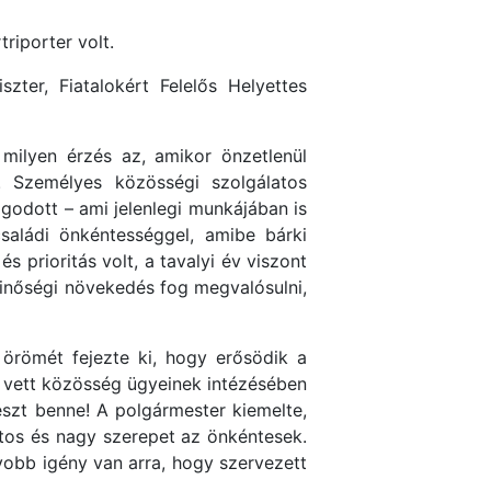
riporter volt.
szter, Fiatalokért Felelős Helyettes
milyen érzés az, amikor önzetlenül
. Személyes közösségi szolgálatos
godott – ami jelenlegi munkájában is
családi önkéntességgel, amibe bárki
s prioritás volt, a tavalyi év viszont
inőségi növekedés fog megvalósulni,
örömét fejezte ki, hogy erősödik a
en vett közösség ügyeinek intézésében
részt benne! A polgármester kiemelte,
ntos és nagy szerepet az önkéntesek.
gyobb igény van arra, hogy szervezett