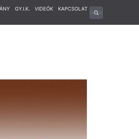
ÁNY
GY.I.K.
VIDEÓK
KAPCSOLAT