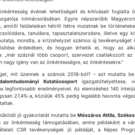
nkéntesség évének lehetőségeit és kihívásait foglalta
zgatója tolmácsolásában. Egyre népszerűbb Magyarors
 amiről felületeiken hétről hétre mutatnak be történetek
olódásra, tanulásra, tapasztalatszerzésre, illetve egy k
tatja, mondta, a krízishelyzet számos új tevékenységet ind
ítése érdekében, és hogyan érhetik el, hogy az alka
: „már száznál több csoport, szervezet csatlakozott a
en nagy igény van az önkéntességre, az önkéntesekre.”
get, mit üzennek a számok 2018-ból? – ezt mutatta b
sadalomtudományi Kutatócsoport
igazgatóhelyettese, 
s legfontosabb eredményeivel. Az elemzéshez 140 interjút
lagosan 27,4%-a, közülük 45% pedig legalább havonta vége
altak.
űködő jó gyakorlatát mutatta be
Mészáros Attila,
Székes
t az önkéntesség támogatásában, amire példaként a vár
llalati CSR tevékenységek jó példáját, a Képes Progr