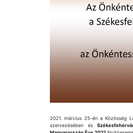
2021. március 25-én a Közösség Lá
szervezésében és
Székesfehérv
Magyarország Éve 2021
Nyitóesemé