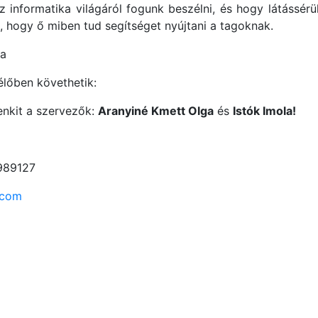
z informatika világáról fogunk beszélni, és hogy látássér
 hogy ő miben tud segítséget nyújtani a tagoknak.
ra
lőben követhetik:
enkit a szervezők:
Aranyiné Kmett Olga
és
Istók Imola!
989127
.com