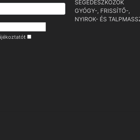
SEGÉDESZKÖZÖK
GYÓGY-, FRISSÍTŐ-,
NYIROK- ÉS TALPMASS
ájékoztató
t