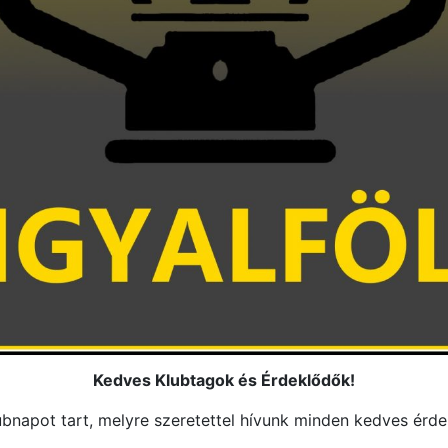
Kedves Klubtagok és Érdeklődők!
klubnapot tart, melyre szeretettel hívunk minden kedves érde