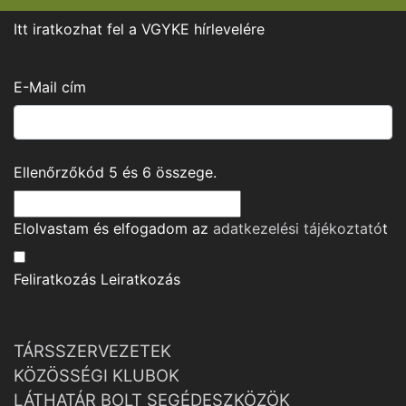
Itt iratkozhat fel a VGYKE hírlevelére
E-Mail cím
Ellenőrzőkód
5
és
6
összege.
Elolvastam és elfogadom az
adatkezelési tájékoztató
t
Feliratkozás
Leiratkozás
TÁRSSZERVEZETEK
KÖZÖSSÉGI KLUBOK
LÁTHATÁR BOLT SEGÉDESZKÖZÖK