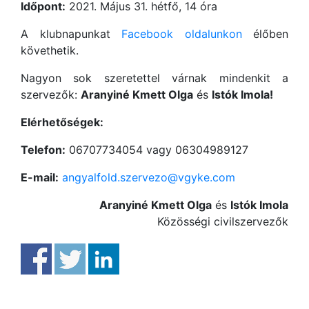
Időpont:
2021. Május 31. hétfő, 14 óra
A klubnapunkat
Facebook oldalunkon
élőben
követhetik.
Nagyon sok szeretettel várnak mindenkit a
szervezők:
Aranyiné Kmett Olga
és
Istók Imola!
Elérhetőségek:
Telefon:
06707734054 vagy 06304989127
E-mail:
angyalfold.szervezo@vgyke.com
Aranyiné Kmett Olga
és
Istók Imola
Közösségi civilszervezők