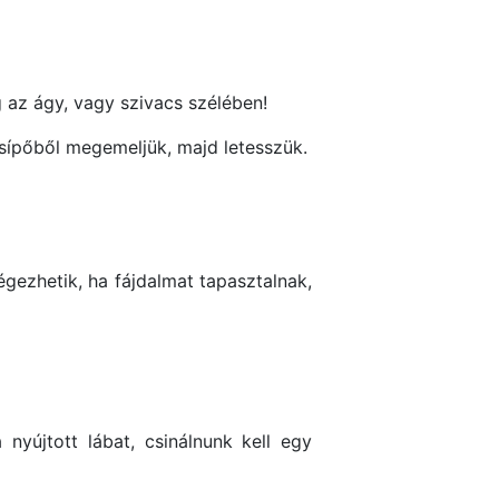
az ágy, vagy szivacs szélében!
csípőből megemeljük, majd letesszük.
ezhetik, ha fájdalmat tapasztalnak,
yújtott lábat, csinálnunk kell egy