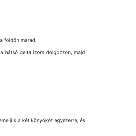
 a földön marad.
g a hátsó delta izom dolgozzon, majd
emeljük a két könyököt egyszerre, és