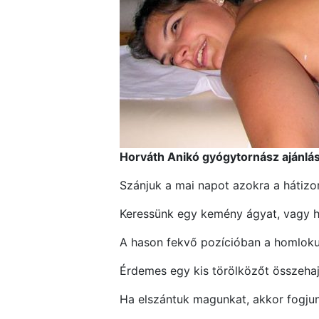
Horváth Anikó gyógytornász ajánlás
Szánjuk a mai napot azokra a hátizo
Keressünk egy kemény ágyat, vagy he
A hason fekvő pozícióban a homlokun
Érdemes egy kis törölközőt összehaj
Ha elszántuk magunkat, akkor fogju