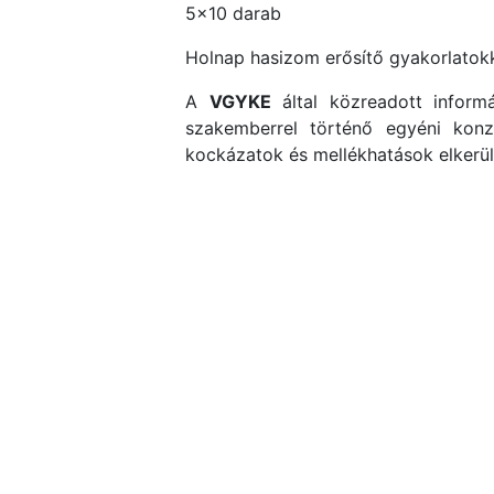
5×10 darab
Holnap hasizom erősítő gyakorlatokka
A
VGYKE
által közreadott informá
szakemberrel történő egyéni konzu
kockázatok és mellékhatások elkerü