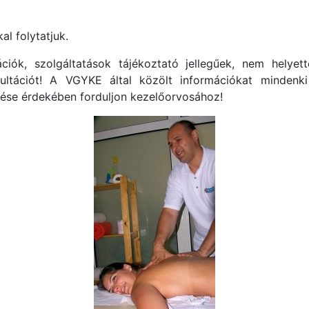
l folytatjuk.
ciók, szolgáltatások tájékoztató jellegűek, nem helyet
ltációt! A VGYKE által közölt információkat mindenki
lése érdekében forduljon kezelőorvosához!