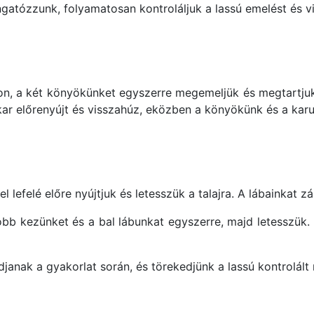
ángatózzunk, folyamatosan kontroláljuk a lassú emelést és 
on, a két könyökünket egyszerre megemeljük és megtartjuk
 kar előrenyújt és visszahúz, eközben a könyökünk és a kar
lefelé előre nyújtjuk és letesszük a talajra. A lábainkat zá
b kezünket és a bal lábunkat egyszerre, majd letesszük. 
janak a gyakorlat során, és törekedjünk a lassú kontrolált