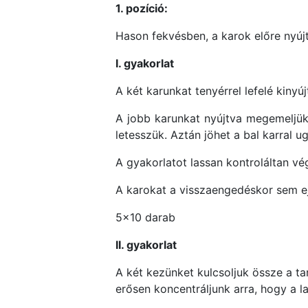
1. pozíció:
Hason fekvésben, a karok előre nyújt
I. gyakorlat
A két karunkat tenyérrel lefelé kinyú
A jobb karunkat nyújtva megemeljük,
letesszük. Aztán jöhet a bal karral 
A gyakorlatot lassan kontroláltan vé
A karokat a visszaengedéskor sem ej
5×10 darab
II. gyakorlat
A két kezünket kulcsoljuk össze a t
erősen koncentráljunk arra, hogy a l