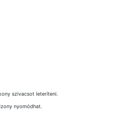
ny szivacsot leteríteni.
bizony nyomódhat.