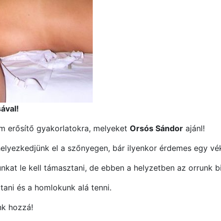
ával!
m erősítő gyakorlatokra, melyeket
Orsós Sándor
ajánl!
lyezkedjünk el a szőnyegen, bár ilyenkor érdemes egy véko
kat le kell támasztani, de ebben a helyzetben az orrunk 
tani és a homlokunk alá tenni.
nk hozzá!