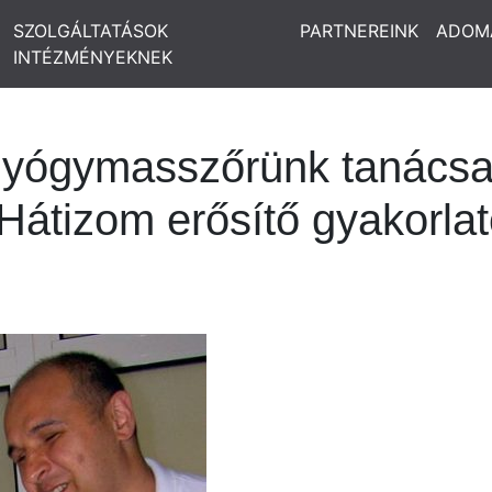
SZOLGÁLTATÁSOK
PARTNEREINK
ADOM
INTÉZMÉNYEKNEK
yógymasszőrünk tanácsai
: Hátizom erősítő gyakorla