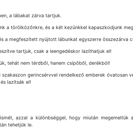
n, a lábakat zárva tartjuk.
k a törölközőnkre, és a két kezünkkel kapaszkodjunk meg 
és a megfeszített nyújtott lábunkat egyszerre összezárva 
szítve tartjuk, csak a leengedéskor lazíthatjuk el!
ük, tehát nem térdből, hanem csípőből, derékból!
 szakaszon gerincsérvvel rendelkező emberek óvatosan vég
s lazítsák el!
ismét, azzal a különbséggel, hogy miután megemeltük a n
án tehetjük le.