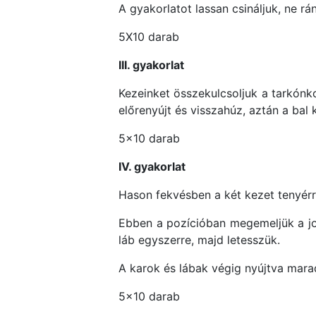
A gyakorlatot lassan csináljuk, ne r
5X10 darab
III. gyakorlat
Kezeinket összekulcsoljuk a tarkónk
előrenyújt és visszahúz, aztán a bal
5×10 darab
IV. gyakorlat
Hason fekvésben a két kezet tenyérrel 
Ebben a pozícióban megemeljük a job
láb egyszerre, majd letesszük.
A karok és lábak végig nyújtva marad
5×10 darab