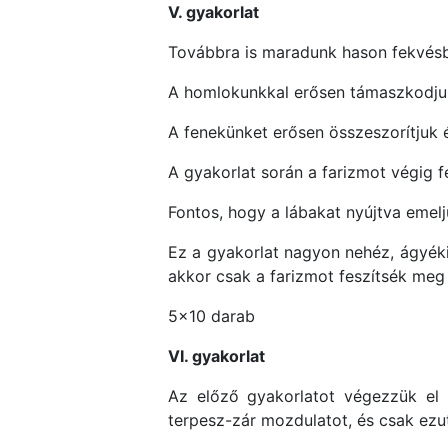
V. gyakorlat
Továbbra is maradunk hason fekvésbe
A homlokunkkal erősen támaszkodjun
A fenekünket erősen összeszorítjuk 
A gyakorlat során a farizmot végig fe
Fontos, hogy a lábakat nyújtva emelj
Ez a gyakorlat nagyon nehéz, ágyéki
akkor csak a farizmot feszítsék meg é
5×10 darab
VI. gyakorlat
Az előző gyakorlatot végezzük el 
terpesz-zár mozdulatot, és csak ezut