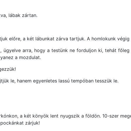
va, lábak zártan.
jtjuk előre, a két lábunkat zárva tartjuk. A homlokunk végig
 ügyelve arra, hogy a testünk ne forduljon ki, tehát főle
ugyanez a mozdulat.
gezzük!
tjük le, hanem egyenletes lassú tempóban tesszük le.
arkónkon, a két könyök lent nyugszik a földön. 10-szer meg
apockánkat zárjuk!