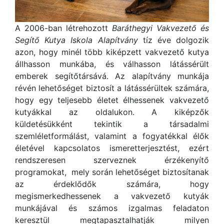
A 2006-ban létrehozott
Baráthegyi Vakvezető és
Segítő Kutya Iskola Alapítvány
tíz éve dolgozik
azon, hogy minél több kiképzett vakvezető kutya
állhasson munkába, és válhasson látássérült
emberek segítőtársává. Az alapítvány munkája
révén lehetőséget biztosít a látássérültek számára,
hogy egy teljesebb életet élhessenek vakvezető
kutyákkal az oldalukon. A kiképzők
küldetésükként tekintik a társadalmi
szemléletformálást, valamint a fogyatékkal élők
életével kapcsolatos ismeretterjesztést, ezért
rendszeresen szerveznek érzékenyítő
programokat, mely során lehetőséget biztosítanak
az érdeklődők számára, hogy
megismerkedhessenek a vakvezető kutyák
munkájával és számos izgalmas feladaton
keresztül megtapasztalhatják milyen