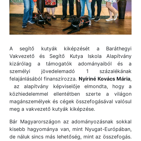
A segítő kutyák kiképzését a Baráthegyi
Vakvezető és Segítő Kutya Iskola Alapítvány
kizárólag a támogatók adományaiból és a
személyi jövedelemadó 1 százalékának
felajánlásából finanszírozza.
Nyíriné Kovács Mária
,
az alapítvány képviselője elmondta, hogy a
közhiedelemmel ellentétben szerte a világon
magánszemélyek és cégek összefogásával valósul
meg a vakvezető kutyák kiképzése.
Bár Magyarországon az adományozásnak sokkal
kisebb hagyománya van, mint Nyugat-Európában,
de náluk sincs más lehetőség, mint az összefogás.