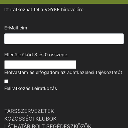
Itt iratkozhat fel a VGYKE hírlevelére
E-Mail cím
Ellenőrzőkód
8
és
0
összege.
Elolvastam és elfogadom az
adatkezelési tájékoztató
t
Feliratkozás
Leiratkozás
TÁRSSZERVEZETEK
KÖZÖSSÉGI KLUBOK
LÁTHATÁR BOLT SEGÉDESZKÖZÖK