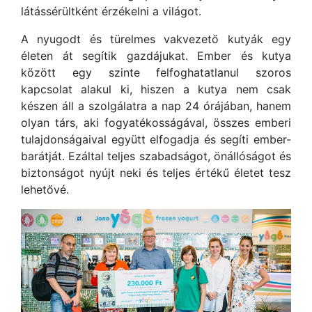
látássérültként érzékelni a világot.
A nyugodt és türelmes vakvezető kutyák egy
életen át segítik gazdájukat. Ember és kutya
között egy szinte felfoghatatlanul szoros
kapcsolat alakul ki, hiszen a kutya nem csak
készen áll a szolgálatra a nap 24 órájában, hanem
olyan társ, aki fogyatékosságával, összes emberi
tulajdonságaival együtt elfogadja és segíti ember-
barátját. Ezáltal teljes szabadságot, önállóságot és
biztonságot nyújt neki és teljes értékű életet tesz
lehetővé.