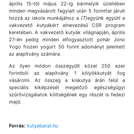
április 15-től május 22-ig bármelyik üzletében
minden megvásárolt fagylalt után 5 forinttal járult
hozzá az iskola munkájához a
(T)együnk együtt a
vakvezető kutyákért
elnevezésű CSR program
keretében. A vakvezető kutyák világnapján, április
27-én pedig minden elfogyasztott pohár Jono
Yogo frozen yogurt 50 forint adományt jelentett
az alapítvány számára.
Az ilyen módon összegyűlt közel 250 ezer
forintból az alapítvány 1 kölyökkutyát fog
vásárolni. Az összeg a kiskutya árán felül a
speciális kiképzését megelőző egészségügyi
szűrővizsgálatok költségének egy részét is fedezi
majd.
Forrás:
kutyabarat.hu