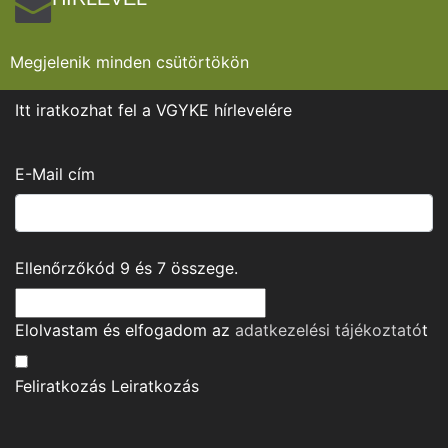
Megjelenik minden csütörtökön
Itt iratkozhat fel a VGYKE hírlevelére
E-Mail cím
Ellenőrzőkód
9
és
7
összege.
Elolvastam és elfogadom az
adatkezelési tájékoztató
t
Feliratkozás
Leiratkozás