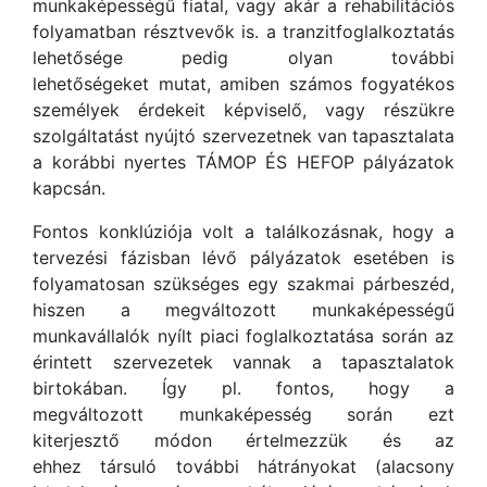
munkaképességű fiatal, vagy akár a rehabilitációs
folyamatban résztvevők is. a tranzitfoglalkoztatás
lehetősége pedig olyan további
lehetőségeket mutat, amiben számos fogyatékos
személyek érdekeit képviselő, vagy részükre
szolgáltatást nyújtó szervezetnek van tapasztalata
a korábbi nyertes TÁMOP ÉS HEFOP pályázatok
kapcsán.
Fontos konklúziója volt a találkozásnak, hogy a
tervezési fázisban lévő pályázatok esetében is
folyamatosan szükséges egy szakmai párbeszéd,
hiszen a megváltozott munkaképességű
munkavállalók nyílt piaci foglalkoztatása során az
érintett szervezetek vannak a tapasztalatok
birtokában. Így pl. fontos, hogy a
megváltozott munkaképesség során ezt
kiterjesztő módon értelmezzük és az
ehhez társuló további hátrányokat (alacsony