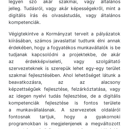
legyen szó akár szakmai, vagy általános
jelleg. Tudásról, vagy akár képességekről, mint a
digitális írás és olvasástudás, vagy általános
kompetenciák.
Végigtekintve a Kormányzat terveit a pályázatok
kiírásában, számos javaslattal tudtunk élni annak
érdekében, hogy a fogyatékos munkavállalók is be
tudjanak kapcsolódni a projektekbe, de akár
az érdekképviseleti, vagy szolgáltató
szervezeteknek is szerepük lehet egy-egy terület
szakmai fejlesztésében. Ahol lehetőséget látunk a
beavatkozásra, az az alacsony
képzettségűek fejlesztése, felzárkóztatása, vagy
az idegen nyelvi tudás fejlesztése, de a digitális
kompetenciák fejlesztése is fontos területe
a munkavállalásnak. A szervezetek oldaláról
fontosnak tartjuk, hogy a gyakornoki
programokban is megjelenjenek a megváltozott