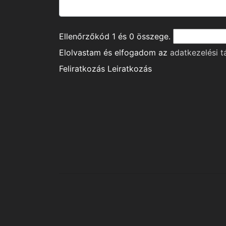
Ellenőrzőkód
1
és
0
összege.
Elolvastam és elfogadom az
adatkezelési t
Feliratkozás
Leiratkozás