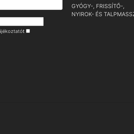
GYÓGY-, FRISSÍTŐ-,
NYIROK- ÉS TALPMASS
ájékoztató
t