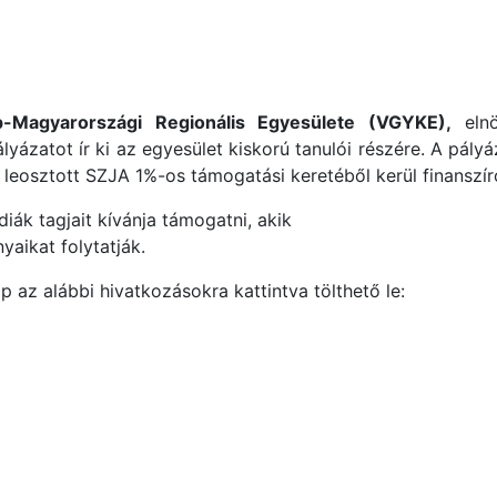
-Magyarországi Regionális Egyesülete (VGYKE),
elnö
ázatot ír ki az egyesület kiskorú tanulói részére. A pály
 leosztott SZJA 1%-os támogatási keretéből kerül finanszír
iák tagjait kívánja támogatni, akik
yaikat folytatják.
ap az alábbi hivatkozásokra kattintva tölthető le: