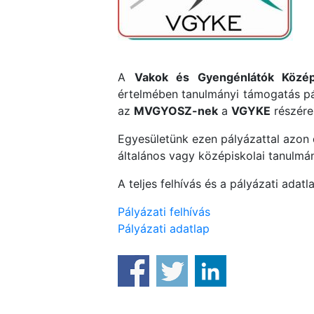
A
Vakok és Gyengénlátók Közép
értelmében tanulmányi támogatás pály
az
MVGYOSZ-nek
a
VGYKE
részére
Egyesületünk ezen pályázattal azon d
általános vagy középiskolai tanulmán
A teljes felhívás és a pályázati adatl
Pályázati felhívás
Pályázati adatlap