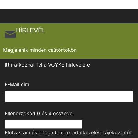
HÍRLEVÉL
Megjelenik minden csütörtökön
Itt iratkozhat fel a VGYKE hírlevelére
E-Mail cím
Ellenőrzőkód
0
és
4
összege.
Elolvastam és elfogadom az
adatkezelési tájékoztató
t