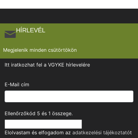
HÍRLEVÉL
Megjelenik minden csütörtökön
Itt iratkozhat fel a VGYKE hírlevelére
E-Mail cím
Ellenőrzőkód
5
és
1
összege.
Elolvastam és elfogadom az
adatkezelési tájékoztató
t