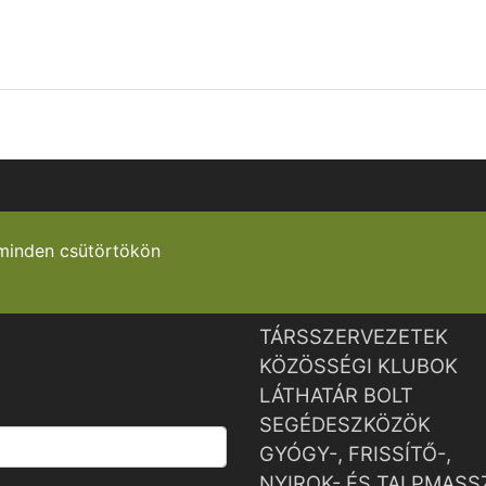
minden csütörtökön
TÁRSSZERVEZETEK
KÖZÖSSÉGI KLUBOK
LÁTHATÁR BOLT
SEGÉDESZKÖZÖK
GYÓGY-, FRISSÍTŐ-,
NYIROK- ÉS TALPMASS