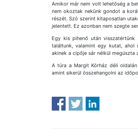
Amikor már nem volt lehetőség a be
nem okoztak nekünk gondot a korább
részét. Szó szerint kitaposatlan uta
jelentett. Ez azonban nem szegte se
Egy kis pihenő után visszatértünk 
találtunk, valamint egy kutat, ahol
akinek a cipője sár nélkül megúszta a
A túra a Margit Kórház déli oldalá
amint sikerül összehangolni az időp