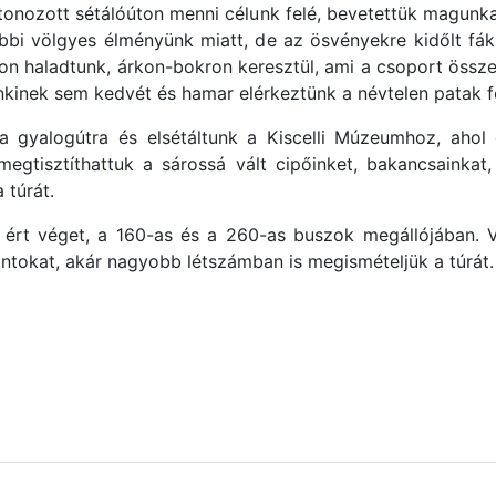
tonozott sétálóúton menni célunk felé, bevetettük magunk
i völgyes élményünk miatt, de az ösvényekre kidőlt fák
kon haladtunk, árkon-bokron keresztül, ami a csoport össze
nkinek sem kedvét és hamar elérkeztünk a névtelen patak f
a gyalogútra és elsétáltunk a Kiscelli Múzeumhoz, ahol 
 megtisztíthattuk a sárossá vált cipőinket, bakancsainkat
 túrát.
n ért véget, a 160-as és a 260-as buszok megállójában.
ontokat, akár nagyobb létszámban is megismételjük a túrát.