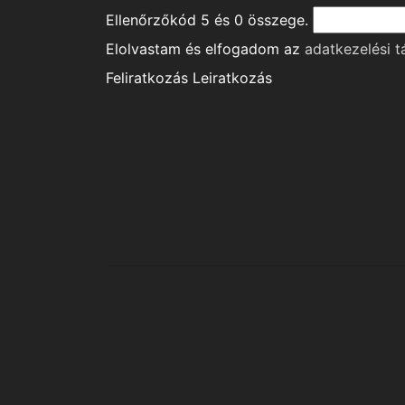
Ellenőrzőkód
5
és
0
összege.
Elolvastam és elfogadom az
adatkezelési t
Feliratkozás
Leiratkozás