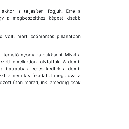
kkor is teljesíteni fogjuk. Erre a
gy a megbeszélthez képest kisebb
e volt, mert esőmentes pillanatban
ri temető nyomaira bukkanni. Mivel a
yezett emelkedőn folytattuk. A domb
nt a bátrabbak leereszkedtek a domb
. Ezt a nem kis feladatot megoldva a
nozott úton maradjunk, ameddig csak