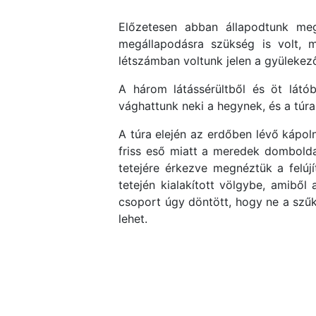
Előzetesen abban állapodtunk meg,
megállapodásra szükség is volt,
létszámban voltunk jelen a gyülekező
A három látássérültből és öt látó
vághattunk neki a hegynek, és a túra 
A túra elején az erdőben lévő kápol
friss eső miatt a meredek dombolda
tetejére érkezve megnéztük a felúj
tetején kialakított völgybe, amiből
csoport úgy döntött, hogy ne a szű
lehet.