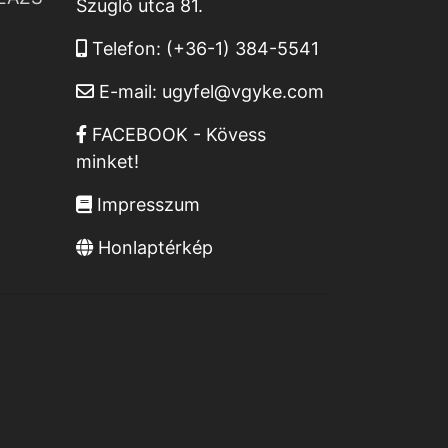
Szugló utca 81.
Telefon:
(+36-1) 384-5541
E-mail:
ugyfel@vgyke.com
FACEBOOK - Kövess
minket!
Impresszum
Honlaptérkép