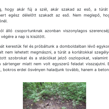
 hogy akár fúj a szél, akár szakad az eső, a túrát a
 mert egész délelőtt szakadt az eső. Nem meglepő, ho
nél.
ból álló csoportunknak azonban viszonylagos szerencséj
végére a nap is kisütött.
nát kerestük fel és próbáltunk a domboldalban lévő egyko
lt nem lehetett megmászni, a túrát a korlátokkal szegél
ított szobrokat és a stációkat jelző oszlopokat, valami
 a sártenger miatt nem volt egyszerű feladat visszajutni
k, bokros erdei ösvényen haladjunk tovább, hanem a beto