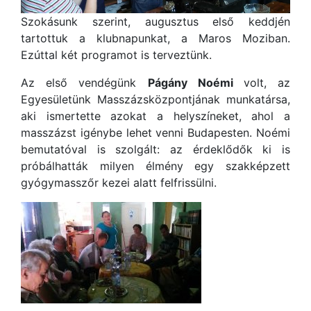
Szokásunk szerint, augusztus első keddjén
tartottuk a klubnapunkat, a Maros Moziban.
Ezúttal két programot is terveztünk.
Az első vendégünk
Págány Noémi
volt, az
Egyesületünk Masszázsközpontjának munkatársa,
aki ismertette azokat a helyszíneket, ahol a
masszázst igénybe lehet venni Budapesten. Noémi
bemutatóval is szolgált: az érdeklődők ki is
próbálhatták milyen élmény egy szakképzett
gyógymasszőr kezei alatt felfrissülni.