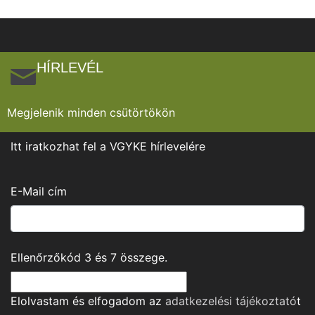
HÍRLEVÉL
Megjelenik minden csütörtökön
Itt iratkozhat fel a VGYKE hírlevelére
E-Mail cím
Ellenőrzőkód
3
és
7
összege.
Elolvastam és elfogadom az
adatkezelési tájékoztató
t