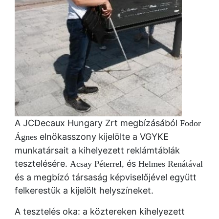
A JCDecaux Hungary Zrt megbízásából
Fodor
elnökasszony kijelölte a VGYKE
Ágnes
munkatársait a kihelyezett reklámtáblák
tesztelésére.
és
Acsay Péterrel,
Helmes Renátával
és a megbízó társaság képviselőjével együtt
felkerestük a kijelölt helyszíneket.
A tesztelés oka: a köztereken kihelyezett