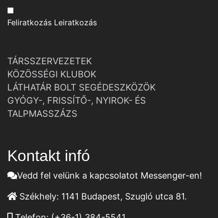
Feliratkozás
Leiratkozás
TÁRSSZERVEZETEK
KÖZÖSSÉGI KLUBOK
LÁTHATÁR BOLT SEGÉDESZKÖZÖK
GYÓGY-, FRISSÍTŐ-, NYIROK- ÉS
TALPMASSZÁZS
Kontakt infó
Vedd fel velünk a kapcsolatot Messenger-en!
Székhely:
1141 Budapest, Szugló utca 81.
Telefon:
(+36-1) 384-5541