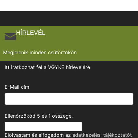
HÍRLEVÉL
Megjelenik minden csütörtökön
Itt iratkozhat fel a VGYKE hírlevelére
E-Mail cím
Ellenőrzőkód
5
és
1
összege.
Elolvastam és elfogadom az
adatkezelési tájékoztató
t