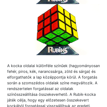
A kocka oldalai különféle színűek (hagyományosan
fehér, piros, kék, narancssárga, zöld és sárga) és
elforgathatók a lap középpontja körül. A forgatás
során a szomszédos oldalak színe megváltozik. A
rendszertelen forgatással az oldalak
színösszeállítása összekeverhető. A Rubik-kocka
játék célja, hogy egy előzetesen összekevert
kockából forgatással visszaállítsuk az eredeti,