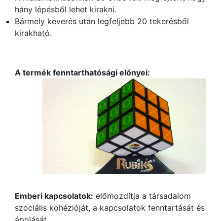
hány lépésből lehet kirakni.
Bármely keverés után legfeljebb 20 tekerésből
kirakható.
A termék fenntarthatósági előnyei:
Emberi kapcsolatok:
előmozdítja a társadalom
szociális kohézióját, a kapcsolatok fenntartását és
ápolását