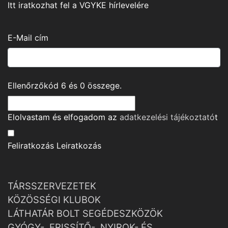
Itt iratkozhat fel a VGYKE hírlevelére
E-Mail cím
Ellenőrzőkód
6
és
0
összege.
Elolvastam és elfogadom az
adatkezelési tájékoztató
t
Feliratkozás
Leiratkozás
TÁRSSZERVEZETEK
KÖZÖSSÉGI KLUBOK
LÁTHATÁR BOLT SEGÉDESZKÖZÖK
GYÓGY-, FRISSÍTŐ-, NYIROK- ÉS