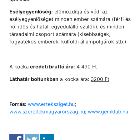
Esélyegyenlőség:
előmozdítja és védi az
esélyegyenlőséget minden ember számára (férfi és
nő, idős és fiatal, egyedülálló szülők), és minden
társadalmi csoport számára (kisebbségek,
fogyatékos emberek, külföldi állampolgárok stb.)
A kocka
eredeti bruttó ára:
4 490 Ft
Láthatár boltunkban
a kocka ára:
3200 Ft
Forrás:
www.erteksziget.hu
;
www.szeretlekmagyarorszag.hu
;
www.gemklub.hu