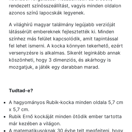
rendezett színösszeállítást, vagyis minden oldalon
azonos színű lapocskák legyenek.
A világhírű magyar találmány legújabb verzióját
látássérült embereknek fejlesztették ki. Minden
színhez más felület kapcsolódik, amit tapintással
fel lehet ismerni. A kocka könnyen tekerhető, ezért
versenyzésre is alkalmas. Sikerét leginkább annak
köszönheti, hogy 3 dimenziós, és akárhogy is
mozgatjuk, a játék egy darabban marad.
Tudtad-e?
A hagyományos Rubik-kocka minden oldala 5,7 cm
x 5,7 cm.
Rubik Ernő kockáját minden ötödik ember tartotta
már kezében a világon.
A matematikusoknak 30 évbe telt megfejteni, hogy