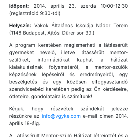
Időpont:
2014. április 23. szerda 10:00-12:30
(regisztráció 9:30-tól)
Helyszín:
Vakok Általános Iskolája Nádor Terem
(1146 Budapest, Ajtósi Dürer sor 39.)
A program keretében megismerheti a látássérült
gyermeket nevelő, illetve látássérült mentor-
szülőket, információkat kaphat a hálózat
kialakulásának folyamatáról, a mentor-szülők
képzésének lépéseiről és eredményeiről, egy
beszélgetés és egy közösen elfogyasztandó
szendvicsebéd keretében pedig az Ön kérdéseire,
ötleteire, gondolataira is számítunk!
Kérjük, hogy részvételi szándékát jelezze
részünkre az
info@vgyke.com
e-mail címen 2014.
április 18-áig.
A Látássérült Mentor-szülő Hálózat létrejöttét és a