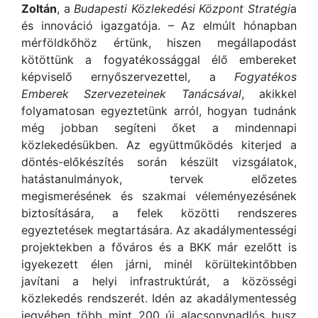
Zoltán
, a
Budapesti Közlekedési Központ Stratégi
a
és innováció igazgatója. – Az elmúlt hónapban
mérföldkőhöz értünk, hiszen megállapodást
kötöttünk a fogyatékossággal élő embereket
képviselő ernyőszervezettel, a
Fogyatékos
Emberek Szervezeteinek Tanácsával
, akikkel
folyamatosan egyeztetünk arról, hogyan tudnánk
még jobban segíteni őket a mindennapi
közlekedésükben. Az együttműködés kiterjed a
döntés-előkészítés során készült vizsgálatok,
hatástanulmányok, tervek előzetes
megismerésének és szakmai véleményezésének
biztosítására, a felek közötti rendszeres
egyeztetések megtartására. Az akadálymentességi
projektekben a főváros és a BKK már ezelőtt is
igyekezett élen járni, minél körültekintőbben
javítani a helyi infrastruktúrát, a közösségi
közlekedés rendszerét. Idén az akadálymentesség
jegyében több mint 200 új alacsonypadlós busz