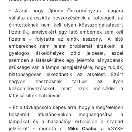
– Azzal, hogy Újbuda Önkormányzata magára
vállalta az eszköz beszerzésének a költségeit, az
érintetteknek nem kell olyan közsszolgáltatásért
fizetniük, amelyekért egy látó embernek sem kell
fizetnie – folytatta az elnök asszony.- A látó
embereknek nem jelent problémát érzékelni a
gyalogos átkelőhelyek zöld jelzését, ezzel
szemben a látássérültek egy jelentős hányadának
szüksége van a lámpa hangjelzésére, hogy tudják,
biztonságosan elkezdhetik az átkelést. Ezért
nagyon hasznosnak tartjuk az ilyen
kezdeményezéseket, mert ezek mérséklik a
látássérültek hátrányait.
– Ez a távkapcsoló képes arra, hogy a megfelelően
felszerelt átkelőhelyeken meghangosítsa a
lámpákat és a használója értesüljön a szabad
jelzésről” – mondta el
Miks Csaba
, a VGYKE