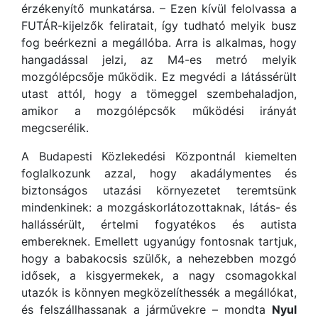
érzékenyítő munkatársa. – Ezen kívül felolvassa a
FUTÁR-kijelzők feliratait, így tudható melyik busz
fog beérkezni a megállóba. Arra is alkalmas, hogy
hangadással jelzi, az M4-es metró melyik
mozgólépcsője működik. Ez megvédi a látássérült
utast attól, hogy a tömeggel szembehaladjon,
amikor a mozgólépcsők működési irányát
megcserélik.
A Budapesti Közlekedési Központnál kiemelten
foglalkozunk azzal, hogy akadálymentes és
biztonságos utazási környezetet teremtsünk
mindenkinek: a mozgáskorlátozottaknak, látás- és
hallássérült, értelmi fogyatékos és autista
embereknek. Emellett ugyanúgy fontosnak tartjuk,
hogy a babakocsis szülők, a nehezebben mozgó
idősek, a kisgyermekek, a nagy csomagokkal
utazók is könnyen megközelíthessék a megállókat,
és felszállhassanak a járművekre – mondta
Nyul