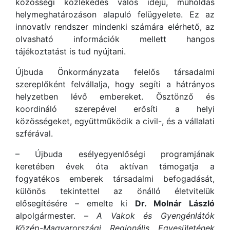
közösségi közlekedés valós idejű, műholdas
helymeghatározáson alapuló felügyelete. Ez az
innovatív rendszer mindenki számára elérhető, az
olvasható információk mellett hangos
tájékoztatást is tud nyújtani.
Újbuda Önkormányzata felelős társadalmi
szereplőként felvállalja, hogy segíti a hátrányos
helyzetben lévő embereket. Ösztönző és
koordináló szerepével erősíti a helyi
közösségeket, együttműködik a civil-, és a vállalati
szférával.
– Újbuda esélyegyenlőségi programjának
keretében évek óta aktívan támogatja a
fogyatékos emberek társadalmi befogadását,
különös tekintettel az önálló életvitelük
elősegítésére – emelte ki
Dr. Molnár László
alpolgármester. –
A Vakok és Gyengénlátók
Közép-Magyarországi Regionális Egyesületének