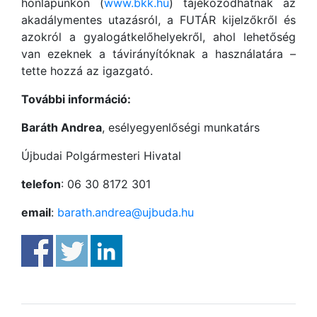
honlapunkon (
www.bkk.hu
) tájékozódhatnak az
akadálymentes utazásról, a FUTÁR kijelzőkről és
azokról a gyalogátkelőhelyekről, ahol lehetőség
van ezeknek a távirányítóknak a használatára –
tette hozzá az igazgató.
További információ:
Baráth Andrea
, esélyegyenlőségi munkatárs
Újbudai Polgármesteri Hivatal
telefon
: 06 30 8172 301
email
:
barath.andrea@ujbuda.hu