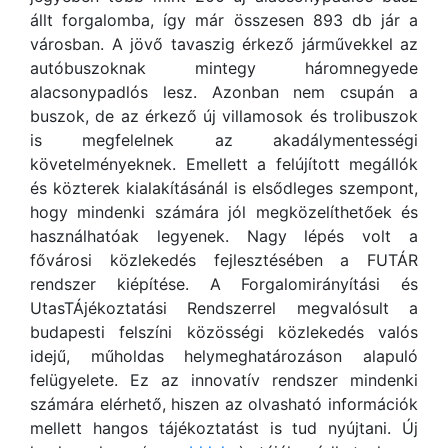
állt forgalomba, így már összesen 893 db jár a
városban. A jövő tavaszig érkező járművekkel az
autóbuszoknak mintegy háromnegyede
alacsonypadlós lesz. Azonban nem csupán a
buszok, de az érkező új villamosok és trolibuszok
is megfelelnek az akadálymentességi
követelményeknek. Emellett a felújított megállók
és közterek kialakításánál is elsődleges szempont,
hogy mindenki számára jól megközelíthetőek és
használhatóak legyenek. Nagy lépés volt a
fővárosi közlekedés fejlesztésében a FUTÁR
rendszer kiépítése. A Forgalomirányítási és
UtasTÁjékoztatási Rendszerrel megvalósult a
budapesti felszíni közösségi közlekedés valós
idejű, műholdas helymeghatározáson alapuló
felügyelete. Ez az innovatív rendszer mindenki
számára elérhető, hiszen az olvasható információk
mellett hangos tájékoztatást is tud nyújtani. Új