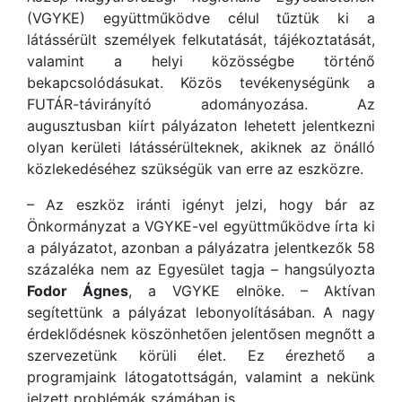
(VGYKE) együttműködve célul tűztük ki a
látássérült személyek felkutatását, tájékoztatását,
valamint a helyi közösségbe történő
bekapcsolódásukat. Közös tevékenységünk a
FUTÁR-távirányító adományozása. Az
augusztusban kiírt pályázaton lehetett jelentkezni
olyan kerületi látássérülteknek, akiknek az önálló
közlekedéséhez szükségük van erre az eszközre.
– Az eszköz iránti igényt jelzi, hogy bár az
Önkormányzat a VGYKE-vel együttműködve írta ki
a pályázatot, azonban a pályázatra jelentkezők 58
százaléka nem az Egyesület tagja – hangsúlyozta
Fodor Ágnes
, a VGYKE elnöke. – Aktívan
segítettünk a pályázat lebonyolításában. A nagy
érdeklődésnek köszönhetően jelentősen megnőtt a
szervezetünk körüli élet. Ez érezhető a
programjaink látogatottságán, valamint a nekünk
jelzett problémák számában is.