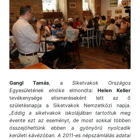
Gangl Tamás
, a
Siketvakok Országos
Egyesületének elnöke
elmondta:
Helen Keller
tevékenysége elismeréseként lett az ő
születésnapja a Siketvakok Nemzetközi napja.
„Eddig a siketvakok iskolájában tartottuk meg
évente ezt az eseményt, de most sokkal többen
összejöhettünk ebben a gyönyörű nyolcadik
kerületi kávézóban. A 2011-es népszámlálás adatai