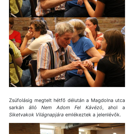
Zsúfolásig megtelt hétfő délután a Magdolna utca
sarkán álló
Nem Adom Fel Kávézó
, ahol a
Siketvakok Világnapjára
emlékeztek a jelenlévők.