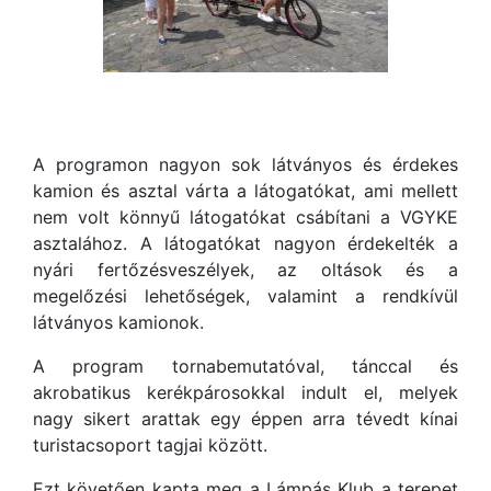
A programon nagyon sok látványos és érdekes
kamion és asztal várta a látogatókat, ami mellett
nem volt könnyű látogatókat csábítani a VGYKE
asztalához. A látogatókat nagyon érdekelték a
nyári fertőzésveszélyek, az oltások és a
megelőzési lehetőségek, valamint a rendkívül
látványos kamionok.
A program tornabemutatóval, tánccal és
akrobatikus kerékpárosokkal indult el, melyek
nagy sikert arattak egy éppen arra tévedt kínai
turistacsoport tagjai között.
Ezt követően kapta meg a Lámpás Klub a terepet