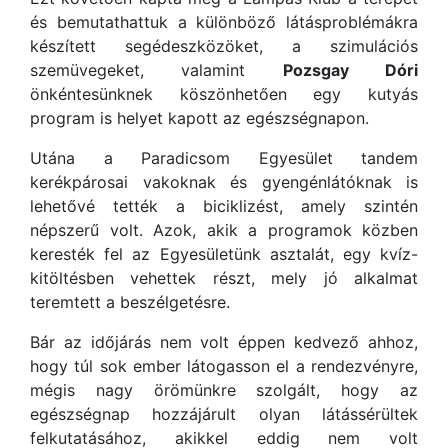
és bemutathattuk a különböző látásproblémákra
készített segédeszközöket, a szimulációs
szemüvegeket, valamint
Pozsgay Dóri
önkéntesünknek köszönhetően egy kutyás
program is helyet kapott az egészségnapon.
Utána a Paradicsom Egyesület tandem
kerékpárosai vakoknak és gyengénlátóknak is
lehetővé tették a biciklizést, amely szintén
népszerű volt. Azok, akik a programok közben
keresték fel az Egyesületünk asztalát, egy kvíz-
kitöltésben vehettek részt, mely jó alkalmat
teremtett a beszélgetésre.
Bár az időjárás nem volt éppen kedvező ahhoz,
hogy túl sok ember látogasson el a rendezvényre,
mégis nagy örömünkre szolgált, hogy az
egészségnap hozzájárult olyan látássérültek
felkutatásához, akikkel eddig nem volt