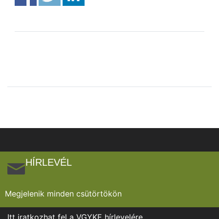
HÍRLEVÉL
Megjelenik minden csütörtökön
Itt iratkozhat fel a VGYKE hírlevelére