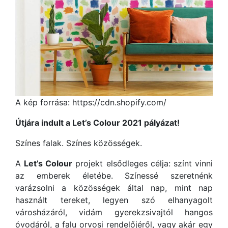
A kép forrása: https://cdn.shopify.com/
Útjára indult a Let’s Colour 2021 pályázat!
Színes falak. Színes közösségek.
A
Let’s Colour
projekt elsődleges célja: színt vinni
az emberek életébe. Színessé szeretnénk
varázsolni a közösségek által nap, mint nap
használt tereket, legyen szó elhanyagolt
városházáról, vidám gyerekzsivajtól hangos
óvodáról, a falu orvosi rendelőjéről, vagy akár egy