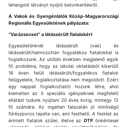
lehangoló látványt nyújtó betonkerítésről.
A Vakok és Gyengénlátók Közép-Magyarországi
Regionális Egyesületének pályázata:
“Varázsecset” a látássérült fiatalokért
Egyesületünknél látássérült (vak) és
látássérült/halmozottan fogyatékos fiatalokkal is
foglalkozunk. Az utóbbi években megjelenő egyik
fő probléma, hogy az iskolai oktatásból kikerülő
16 éven felüli látássérült/fogyatékos fiatalok
felügyelete, foglalkoztatása nem megoldott. Ezért
egy nappali foglalkoztatót hozunk létre, ahol
kiemelten az ő speciális igényeiknek megfelelő
ellátást tudunk nyújtani 20 éves korig, mintegy 12
fő számára. Az ingatlan falazatán jó minőségű
fűrészporos tapéta van, ami festhető. A festést az
érintett fiatalok szülei, illetve az
OTP
önkéntesei