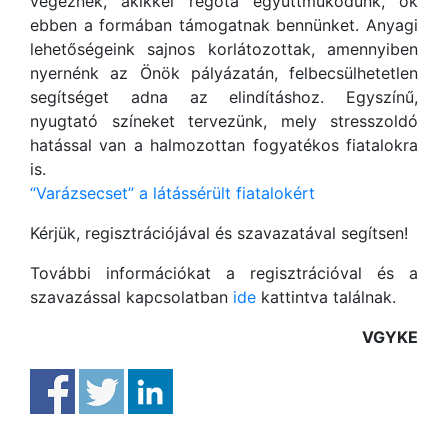
végeznék, akikkel régóta együttműködünk, ők
ebben a formában támogatnak bennünket. Anyagi
lehetőségeink sajnos korlátozottak, amennyiben
nyernénk az Önök pályázatán, felbecsülhetetlen
segítséget adna az elindításhoz. Egyszínű,
nyugtató színeket tervezünk, mely stresszoldó
hatással van a halmozottan fogyatékos fiatalokra
is.
“Varázsecset” a látássérült fiatalokért
Kérjük, regisztrációjával és szavazatával segítsen!
További információkat a regisztrációval és a
szavazással kapcsolatban
ide
kattintva találnak.
VGYKE