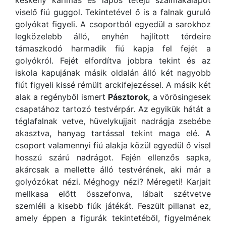
keskeny karimás és lapos tetejű szalmakalapot
viselő fiú guggol. Tekintetével ő is a falnak guruló
golyókat figyeli. A csoportból egyedül a sarokhoz
legközelebb álló, enyhén hajlított térdeire
támaszkodó harmadik fiú kapja fel fejét a
golyókról. Fejét elfordítva jobbra tekint és az
iskola kapujának másik oldalán álló két nagyobb
fiút figyeli kissé rémült arckifejezéssel. A másik két
alak a regényből ismert
Pásztorok,
a vörösingesek
csapatához tartozó testvérpár. Az egyikük hátát a
téglafalnak vetve, hüvelykujjait nadrágja zsebébe
akasztva, hanyag tartással tekint maga elé. A
csoport valamennyi fiú alakja közül egyedül ő visel
hosszú szárú nadrágot. Fején ellenzős sapka,
akárcsak a mellette álló testvérének, aki már a
golyózókat nézi. Méghogy nézi? Méregeti! Karjait
mellkasa előtt összefonva, lábait szétvetve
szemléli a kisebb fiúk játékát. Feszült pillanat ez,
amely éppen a figurák tekintetéből, figyelmének