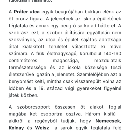
túloldalán található.
A
Práter utca
egyik beugrójában bukkan elénk az
öt bronz figura. A jelenetnek az iskola épületének
téglafala és annak egy beugró sarka ad hátteret. A
szobrász ezt, a szobor állítására egyáltalán nem
szokványos, az utca és épület sajátos adottsága
által kialakított területet választotta ki műve
számára. A fiúk életnagyságú, körülbelül 140-160
centiméteres magassága, mozdulataik
természetessége és az iskola közelsége teszi
életszerűvé igazán a jelenetet. Szemlélőjében azt a
benyomást kelti, mintha csak visszarepült volna az
időben és a 19. század végi gyerekeket figyelné
játék közben.
A szoborcsoport összesen öt alakot foglal
magába két csoportra osztva. Három kisfiú –
akikről a regényből tudjuk, hogy
Nemecsek,
Kolnay
és
Weisz
– a sarok egyik téglafala felé