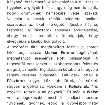
irányából érzékelhető. A két golyózó kisfiú feszült
figyelme a golyók felé, ahogy még nem is sejtik,
hogy örömüknek nemsokára vége szakad.
Valamint a társuk rémült tekintete, amikor
észreveszi az őket méregető idősebb fiút és
testvérét. A Pásztorok fölényes arckifejezése,
ahogy erejük tudatában fontolgatják, hogy
elvegyék-e a kisebb fiúk golyóit.
A szobrász által megörökített feszült pillanatot
hűen adja vissza
Molnár Ferenc
regényének
meghatározó eseménye előtti pillanatokat. A
regényből vett idézet a szoborcsoport felett és
mögött, az épület téglafalában kőtáblára faragva a
regény részlete olvasható: „Hát csak jöttek a
Pásztorok,
egyre közelebb jöttek, és nézték
nagyon a golyókat. Mondom a
Kolnaynak:
“Te,
ezeknek tetszik a mi golyónk!” És még a
Weisz
volt a legokosabb, mert ő mindjárt mondta:
“Gyönnek, gyönnek, ebből a gyövésből nagy