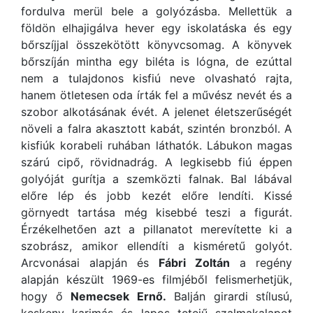
fordulva merül bele a golyózásba. Mellettük a
földön elhajigálva hever egy iskolatáska és egy
bőrszíjjal összekötött könyvcsomag. A könyvek
bőrszíján mintha egy biléta is lógna, de ezúttal
nem a tulajdonos kisfiú neve olvasható rajta,
hanem ötletesen oda írták fel a művész nevét és a
szobor alkotásának évét. A jelenet életszerűségét
növeli a falra akasztott kabát, szintén bronzból. A
kisfiúk korabeli ruhában láthatók. Lábukon magas
szárú cipő, rövidnadrág. A legkisebb fiú éppen
golyóját gurítja a szemközti falnak. Bal lábával
előre lép és jobb kezét előre lendíti. Kissé
görnyedt tartása még kisebbé teszi a figurát.
Érzékelhetően azt a pillanatot merevítette ki a
szobrász, amikor ellendíti a kisméretű golyót.
Arcvonásai alapján és
Fábri Zoltán
a regény
alapján készült 1969-es filmjéből felismerhetjük,
hogy ő
Nemecsek Ernő.
Balján girardi stílusú,