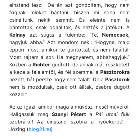
einstand lesz!” De én azt gondoltam, hogy nem
fognak minket bántani, hiszen mi soha nem
csináltunk nekik semmit. És eleinte nem is
bántottak, csak odaálltak, és nézték a játékot. A
Kolnay
azt súgta a fülembe: “Te,
Nemecsek,
hagyjuk abba.” Azt mondom neki: “Hogyne, majd
éppen most, amikor te gurítottál, és nem találtál!
Most rajtam a sor. Ha megnyerem, abbahagyjuk.”
Közben a
Richter
gurított, de annak már reszketett
a keze a félelemtől, és fél szemmel a
Pásztorokra
nézett, hát persze hogy nem talált. De a
Pásztorok
nem is mozdultak, csak ott álltak, zsebre dugott
kézzel.”
Az az igazi, amikor maga a művész mesél művéről.
Hallgassuk meg
Szanyi Pétert
a
Pál utcai fiúk
szobráról! Az einstand szobra a nyóckerbe’ –
Józing (
blog21.hu
)