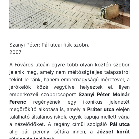
Szanyi Péter: Pál utcai fiúk szobra
2007
A Főváros utcáin egyre több olyan köztéri szobor
jelenik meg, amely nem méltóságteljes talapzatról
tekint le ránk, hanem embernagyságú méretével, a
járókelők közé vegyülve helyeztek el. Ilyen
emberközeli szoborcsoport
Szanyi Péter
Molnár
Ferenc
regényének egy ikonikus jelenetét
megörökítő alkotása is, amely a
Práter utca
elején
található általános iskola egyik kapuja mellett várja
a nézelődőket. A regény címül szolgáló
Pál utca
alig pár percnyi sétára innen, a
József körút