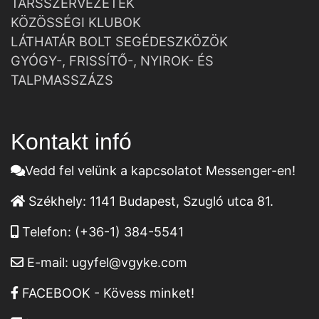
TÁRSSZERVEZETEK
KÖZÖSSÉGI KLUBOK
LÁTHATÁR BOLT SEGÉDESZKÖZÖK
GYÓGY-, FRISSÍTŐ-, NYIROK- ÉS
TALPMASSZÁZS
Kontakt infó
Vedd fel velünk a kapcsolatot Messenger-en!
Székhely:
1141 Budapest, Szugló utca 81.
Telefon:
(+36-1) 384-5541
E-mail:
ugyfel@vgyke.com
FACEBOOK - Kövess minket!