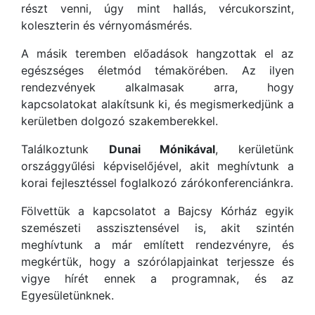
részt venni, úgy mint hallás, vércukorszint,
koleszterin és vérnyomásmérés.
A másik teremben előadások hangzottak el az
egészséges életmód témakörében. Az ilyen
rendezvények alkalmasak arra, hogy
kapcsolatokat alakítsunk ki, és megismerkedjünk a
kerületben dolgozó szakemberekkel.
Találkoztunk
Dunai Mónikával
, kerületünk
országgyűlési képviselőjével, akit meghívtunk a
korai fejlesztéssel foglalkozó zárókonferenciánkra.
Fölvettük a kapcsolatot a Bajcsy Kórház egyik
szemészeti asszisztensével is, akit szintén
meghívtunk a már említett rendezvényre, és
megkértük, hogy a szórólapjainkat terjessze és
vigye hírét ennek a programnak, és az
Egyesületünknek.