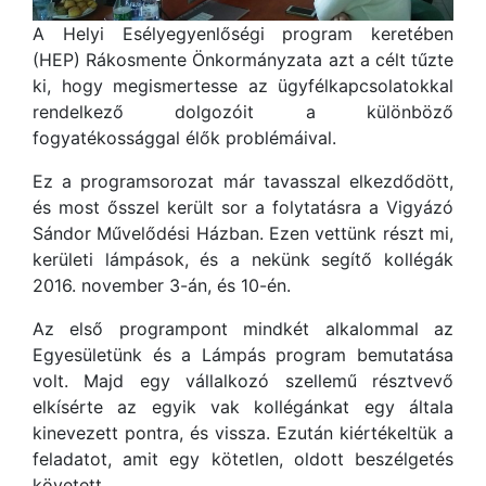
A Helyi Esélyegyenlőségi program keretében
(HEP) Rákosmente Önkormányzata azt a célt tűzte
ki, hogy megismertesse az ügyfélkapcsolatokkal
rendelkező dolgozóit a különböző
fogyatékossággal élők problémáival.
Ez a programsorozat már tavasszal elkezdődött,
és most ősszel került sor a folytatásra a Vigyázó
Sándor Művelődési Házban. Ezen vettünk részt mi,
kerületi lámpások, és a nekünk segítő kollégák
2016. november 3-án, és 10-én.
Az első programpont mindkét alkalommal az
Egyesületünk és a Lámpás program bemutatása
volt. Majd egy vállalkozó szellemű résztvevő
elkísérte az egyik vak kollégánkat egy általa
kinevezett pontra, és vissza. Ezután kiértékeltük a
feladatot, amit egy kötetlen, oldott beszélgetés
követett.