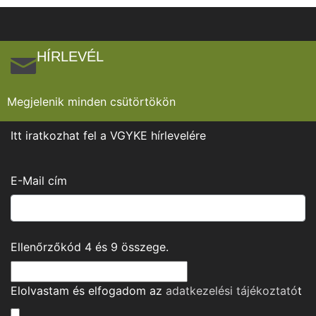
HÍRLEVÉL
Megjelenik minden csütörtökön
Itt iratkozhat fel a VGYKE hírlevelére
E-Mail cím
Ellenőrzőkód
4
és
9
összege.
Elolvastam és elfogadom az
adatkezelési tájékoztató
t