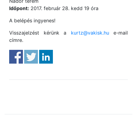
Nádor terem
Időpont:
2017. február 28. kedd 19 óra
A belépés ingyenes!
Visszajelzést kérünk a
kurtz@vakisk.hu
e-mail
címre.