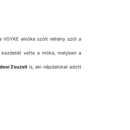
 a VGYKE elnöke szólt néhány szót a
d kezdetét vette a móka, melyben a
dosi Zsuzsit
is, aki népdalokat adott