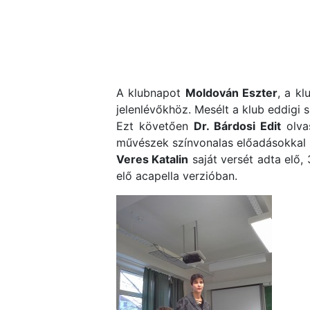
A klubnapot
Moldován Eszter
, a k
jelenlévőkhöz. Mesélt a klub eddigi si
Ezt követően
Dr. Bárdosi Edit
olvas
művészek színvonalas előadásokkal 
Veres Katalin
saját versét adta elő, 
elő acapella verzióban.