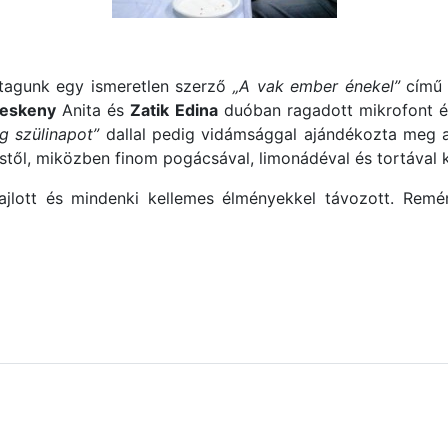
btagunk egy ismeretlen szerző
„A vak ember énekel”
című 
Keskeny
Anita és
Zatik Edina
duóban ragadott mikrofont é
g szülinapot”
dallal pedig vidámsággal ajándékozta meg a
éstől, miközben finom pogácsával, limonádéval és tortával 
lott és mindenki kellemes élményekkel távozott. Remény