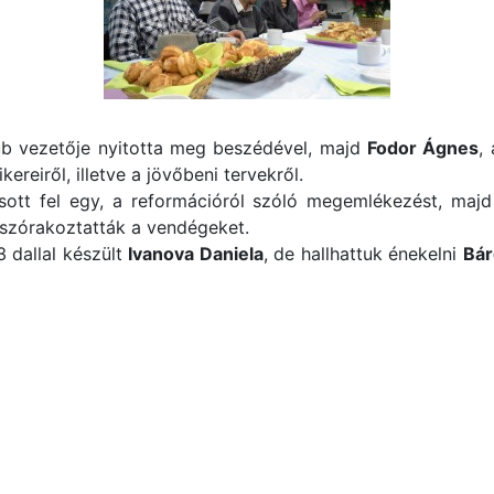
lub vezetője nyitotta meg beszédével, majd
Fodor Ágnes
,
kereiről, illetve a jövőbeni tervekről.
ott fel egy, a reformációról szóló megemlékezést, maj
szórakoztatták a vendégeket.
3 dallal készült
Ivanova Daniela
, de hallhattuk énekelni
Bár