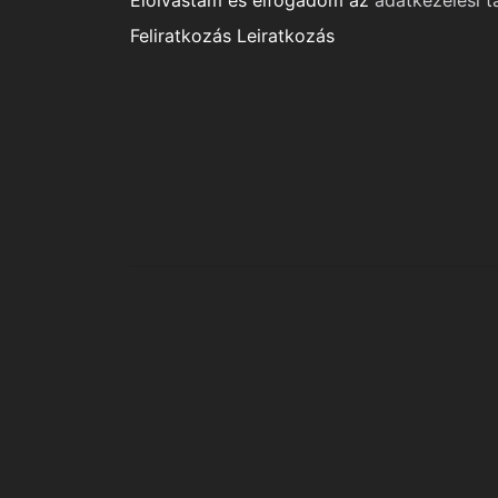
Elolvastam és elfogadom az
adatkezelési t
Feliratkozás
Leiratkozás