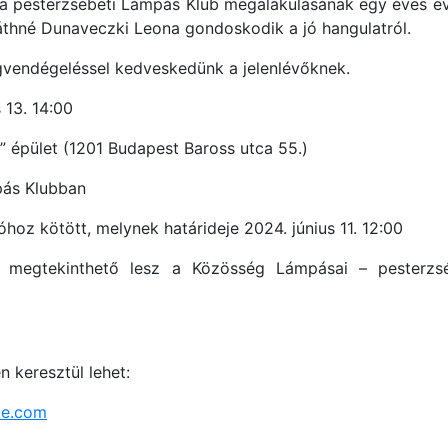
 a pesterzsébeti Lámpás Klub megalakulásának egy éves é
áthné Dunaveczki Leona gondoskodik a jó hangulatról.
vendégeléssel kedveskedünk a jelenlévőknek.
 13. 14:00
” épület (1201 Budapest Baross utca 55.)
pás Klubban
hoz kötött, melynek határideje 2024. június 11. 12:00
y megtekinthető lesz a Közösség Lámpásai – pesterzsé
n keresztül lehet:
ke.com