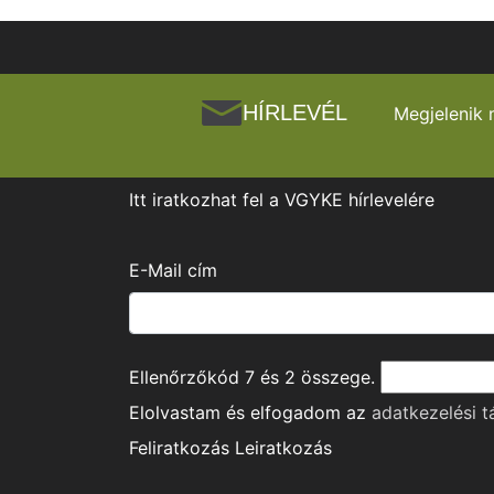
HÍRLEVÉL
Megjelenik 
Itt iratkozhat fel a VGYKE hírlevelére
E-Mail cím
Ellenőrzőkód
7
és
2
összege.
Elolvastam és elfogadom az
adatkezelési t
Feliratkozás
Leiratkozás