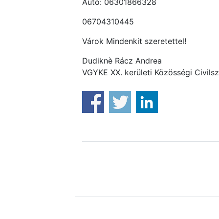
Autó: 06301866328
06704310445
Várok Mindenkit szeretettel!
Dudiknè Rácz Andrea
VGYKE XX. kerületi Közösségi Civils