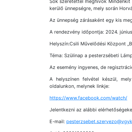
Sok szeretettel meghívok Mindenkit
kerülő ünnepségre, mely során Horv
Az ünnepség zárásaként egy kis meg
A rendezvény időpontja: 2024. június
Helyszín:Csili Művelődési Központ „B
Téma: Szülinap a pesterzsébeti Lám
Az esemény ingyenes, de regisztráció
A helyszínen felvétel készül, mel
oldalunkon, melynek linkje:
https://www.facebook.com/watch/
Jelentkezni az alábbi elérhetőségeke
E-mail:
pesterzsebet.szervezo@vgy