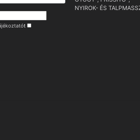
NYIROK- ÉS TALPMASS
ájékoztató
t