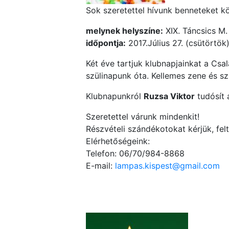
Sok szeretettel hívunk benneteket k
melynek helyszíne:
XIX. Táncsics M. 
időpontja:
2017.Július 27. (csütörtök
Két éve tartjuk klubnapjainkat a Csa
szülinapunk óta. Kellemes zene és szü
Klubnapunkról
Ruzsa Viktor
tudósít 
Szeretettel várunk mindenkit!
Részvételi szándékotokat kérjük, felt
Elérhetőségeink:
Telefon: 06/70/984-8868
E-mail:
lampas.kispest@gmail.com