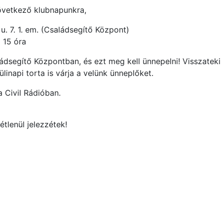
övetkező klubnapunkra,
u. 7. 1. em. (Családsegítő Központ)
) 15 óra
ládsegítő Központban, és ezt meg kell ünnepelni! Visszateki
linapi torta is várja a velünk ünneplőket.
a Civil Rádióban.
étlenül jelezzétek!