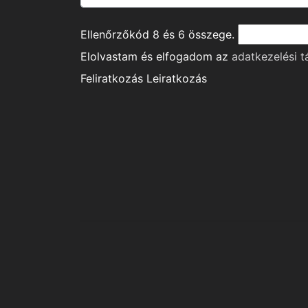
Ellenőrzőkód
8
és
6
összege.
Elolvastam és elfogadom az
adatkezelési t
Feliratkozás
Leiratkozás