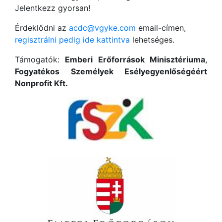
Jelentkezz gyorsan!
Érdeklődni az
acdc@vgyke.com
email-címen,
regisztrálni pedig ide kattintva
lehetséges.
Támogatók:
Emberi Erőforrások Minisztériuma
,
Fogyatékos Személyek Esélyegyenlőségéért
Nonprofit Kft.