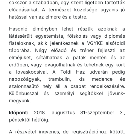
sokszor a szabadban, egy szent ligetben tartották
előadásaikat. A természet közelsége ugyanis jó
hatással van az elmére és a testre.
Hasonló élményben lehet részük azoknak a
látássérült egyetemista, főiskolás vagy diplomás
fiataloknak, akik jelentkeznek a VGYKE alsótoldi
táborába. Négy előadó és tréner fejleszti az
elméjüket, sétálhatnak a patak mentén és az
erdőben, vagy lovagolhatnak és tehetnek egy kört
a lovaskocsival. A Toldi Ház udvarán pedig
napozóágyak, trambulin, kis medence és
szalonnasütő hely áll a csapat rendelkezésére.
Különbusszal és személyi segítőkkel jövünk-
megyünk.
Időpont:
2018. augusztus 31-szeptember 3.,
péntektől hétfőig.
A részvétel ingyenes, de regisztrációhoz kötött.