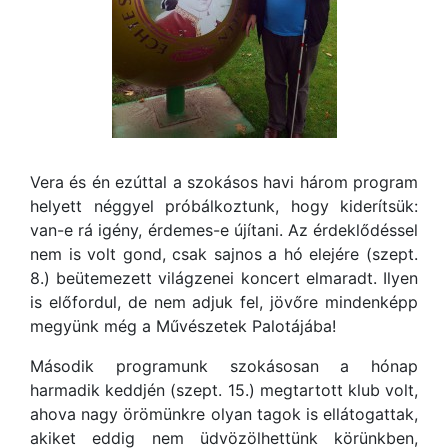
Vera és én ezúttal a szokásos havi három program
helyett néggyel próbálkoztunk, hogy kiderítsük:
van-e rá igény, érdemes-e újítani. Az érdeklődéssel
nem is volt gond, csak sajnos a hó elejére (szept.
8.) beütemezett világzenei koncert elmaradt. Ilyen
is előfordul, de nem adjuk fel, jövőre mindenképp
megyünk még a Művészetek Palotájába!
Második programunk szokásosan a hónap
harmadik keddjén (szept. 15.) megtartott klub volt,
ahova nagy örömünkre olyan tagok is ellátogattak,
akiket eddig nem üdvözölhettünk körünkben,