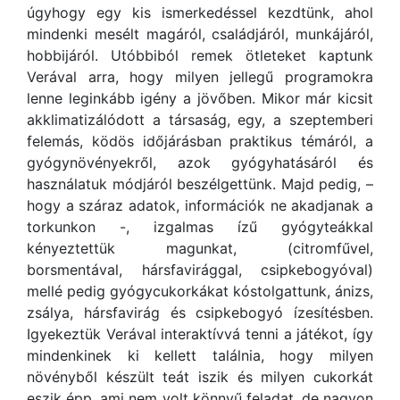
úgyhogy egy kis ismerkedéssel kezdtünk, ahol
mindenki mesélt magáról, családjáról, munkájáról,
hobbijáról. Utóbbiból remek ötleteket kaptunk
Verával arra, hogy milyen jellegű programokra
lenne leginkább igény a jövőben. Mikor már kicsit
akklimatizálódott a társaság, egy, a szeptemberi
felemás, ködös időjárásban praktikus témáról, a
gyógynövényekről, azok gyógyhatásáról és
használatuk módjáról beszélgettünk. Majd pedig, –
hogy a száraz adatok, információk ne akadjanak a
torkunkon -, izgalmas ízű gyógyteákkal
kényeztettük magunkat, (citromfűvel,
borsmentával, hársfavirággal, csipkebogyóval)
mellé pedig gyógycukorkákat kóstolgattunk, ánizs,
zsálya, hársfavirág és csipkebogyó ízesítésben.
Igyekeztük Verával interaktívvá tenni a játékot, így
mindenkinek ki kellett találnia, hogy milyen
növényből készült teát iszik és milyen cukorkát
eszik épp, ami nem volt könnyű feladat, de nagyon