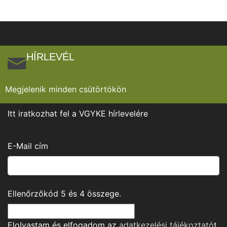
HÍRLEVÉL
Megjelenik minden csütörtökön
Itt iratkozhat fel a VGYKE hírlevelére
E-Mail cím
Ellenőrzőkód
5
és
4
összege.
Elolvastam és elfogadom az
adatkezelési tájékoztató
t