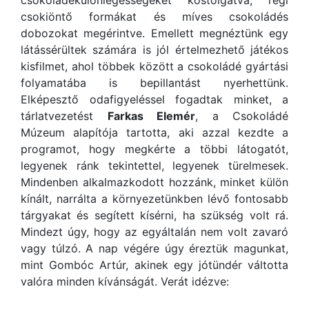
csokiöntő formákat és míves csokoládés
dobozokat megérintve. Emellett megnéztünk egy
látássérültek számára is jól értelmezhető játékos
kisfilmet, ahol többek között a csokoládé gyártási
folyamatába is bepillantást nyerhettünk.
Elképesztő odafigyeléssel fogadtak minket, a
tárlatvezetést
Farkas Elemér
, a Csokoládé
Múzeum alapítója tartotta, aki azzal kezdte a
programot, hogy megkérte a többi látogatót,
legyenek ránk tekintettel, legyenek türelmesek.
Mindenben alkalmazkodott hozzánk, minket külön
kínált, narrálta a környezetünkben lévő fontosabb
tárgyakat és segített kísérni, ha szükség volt rá.
Mindezt úgy, hogy az egyáltalán nem volt zavaró
vagy túlzó. A nap végére úgy éreztük magunkat,
mint Gombóc Artúr, akinek egy jótündér váltotta
valóra minden kívánságát. Verát idézve: