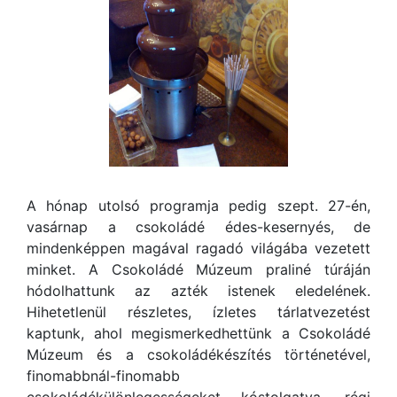
A hónap utolsó programja pedig szept. 27-én,
vasárnap a csokoládé édes-kesernyés, de
mindenképpen magával ragadó világába vezetett
minket. A Csokoládé Múzeum praliné túráján
hódolhattunk az azték istenek eledelének.
Hihetetlenül részletes, ízletes tárlatvezetést
kaptunk, ahol megismerkedhettünk a Csokoládé
Múzeum és a csokoládékészítés történetével,
finomabbnál-finomabb
csokoládékülönlegességeket kóstolgatva, régi