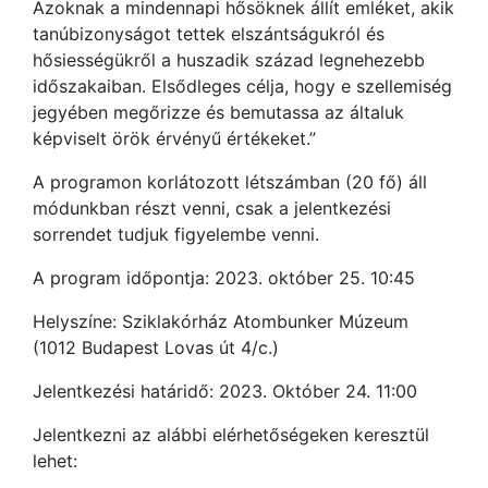
Azoknak a mindennapi hősöknek állít emléket, akik
tanúbizonyságot tettek elszántságukról és
hősiességükről a huszadik század legnehezebb
időszakaiban. Elsődleges célja, hogy e szellemiség
jegyében megőrizze és bemutassa az általuk
képviselt örök érvényű értékeket.”
A programon korlátozott létszámban (20 fő) áll
módunkban részt venni, csak a jelentkezési
sorrendet tudjuk figyelembe venni.
A program időpontja: 2023. október 25. 10:45
Helyszíne: Sziklakórház Atombunker Múzeum
(1012 Budapest Lovas út 4/c.)
Jelentkezési határidő: 2023. Október 24. 11:00
Jelentkezni az alábbi elérhetőségeken keresztül
lehet: