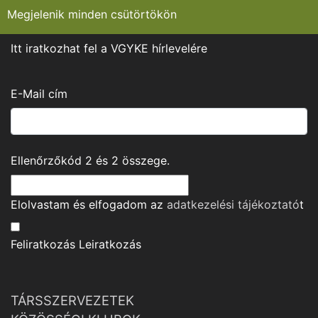
Megjelenik minden csütörtökön
Itt iratkozhat fel a VGYKE hírlevelére
E-Mail cím
Ellenőrzőkód
2
és
2
összege.
Elolvastam és elfogadom az
adatkezelési tájékoztató
t
Feliratkozás
Leiratkozás
TÁRSSZERVEZETEK