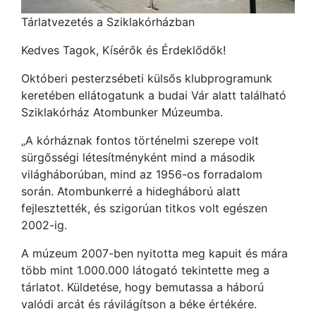
Tárlatvezetés a Sziklakórházban
Kedves Tagok, Kísérők és Érdeklődők!
Októberi pesterzsébeti külsős klubprogramunk
keretében ellátogatunk a budai Vár alatt található
Sziklakórház Atombunker Múzeumba.
„A kórháznak fontos történelmi szerepe volt
sürgősségi létesítményként mind a második
világháborúban, mind az 1956-os forradalom
során. Atombunkerré a hidegháború alatt
fejlesztették, és szigorúan titkos volt egészen
2002-ig.
A múzeum 2007-ben nyitotta meg kapuit és mára
több mint 1.000.000 látogató tekintette meg a
tárlatot. Küldetése, hogy bemutassa a háború
valódi arcát és rávilágítson a béke értékére.