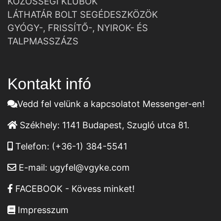
KÖZÖSSÉGI KLUBOK
LÁTHATÁR BOLT SEGÉDESZKÖZÖK
GYÓGY-, FRISSÍTŐ-, NYIROK- ÉS
TALPMASSZÁZS
Kontakt infó
Vedd fel velünk a kapcsolatot Messenger-en!
Székhely:
1141 Budapest, Szugló utca 81.
Telefon:
(+36-1) 384-5541
E-mail:
ugyfel@vgyke.com
FACEBOOK - Kövess minket!
Impresszum