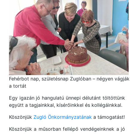
Fehérbot nap, születésnap Zuglóban – négyen vágják
a tortát
Egy igazán jó hangulatú ünnepi délutánt töltöttünk
együtt a tagjainkkal, kísérőinkkel és kollégáinkkal.
Köszönjük
Zugló Önkormányzatának
a támogatást!
Köszönjük a műsorban fellépő vendégeinknek a jó