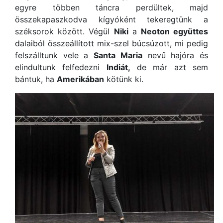
egyre többen táncra perdültek, majd
összekapaszkodva kígyóként tekeregtünk a
széksorok között. Végül
Niki
a
Neoton együttes
dalaiból összeállított mix-szel búcsúzott, mi pedig
felszálltunk vele a
Santa Maria
nevű hajóra és
elindultunk felfedezni
Indiát,
de már azt sem
bántuk, ha
Amerikában
kötünk ki.