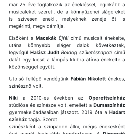
már 25 éve foglalkozik az énekléssel, leginkább a
musicaleket szereti, de a könnyűzenei slágereket
is szívesen énekli, melyeknek zenéje őt is
megérinti, megvidámítja.
Elsőként a
Macskák
Éjfél
című musicalt énekelte,
utána könnyebb sláger dalok következtek,
legvégül
Halász Judit
Boldog születésnapot!
című
dalát egy kicsit a lámpás klubra átírva énekelte a
közönséggel együtt.
Utolsó fellépő vendégünk
Fábián Nikolett
énekes,
színésznő volt.
Niki
a 2010-es években az
Operettszínház
stúdiósa és színésze volt, emellett a
Dumaszínház
gyermekelőadásaiban játszott. 2019 óta a
Hadart
színház
tagja. Szeret
színészként a színpadon állni, mégis énekesként
érzi magát leginkább komfortosan. A
Dimenzió