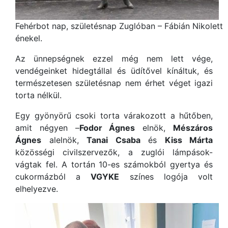
Fehérbot nap, születésnap Zuglóban – Fábián Nikolett
énekel.
Az ünnepségnek ezzel még nem lett vége,
vendégeinket hidegtállal és üdítővel kínáltuk, és
természetesen születésnap nem érhet véget igazi
torta nélkül.
Egy gyönyörű csoki torta várakozott a hűtőben,
amit négyen –
Fodor Ágnes
elnök,
Mészáros
Ágnes
alelnök,
Tanai Csaba
és
Kiss Márta
közösségi civilszervezők, a zuglói lámpások-
vágtak fel. A tortán 10-es számokból gyertya és
cukormázból a
VGYKE
színes logója volt
elhelyezve.