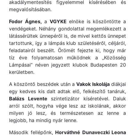
akadálymentesítés figyelemmel kísérésében és
megvalósításában.
Fodor Ágnes,
a
VGYKE
elnöke is köszöntötte a
vendégeket. Néhány gondolattal megemlékezett a
látássérültek ünnepéről is, de mivel kettős ünnepet
tartottunk, így a lámpás klub születéséről, céljáról,
feladatairól beszélt. Örömét fejezte ki, hogy már
tíz éve folyamatosan működnek a „Közösség
Lámpásai” néven jegyzett klubok Budapesten 20
kerületben.
A köszöntő beszédek után a
Vakok Iskolája
diákjai
egy kedves kis dalt adtak elő, felkészítő tanáruk,
Balázs Levente
szintetizátor kíséretével. Daluk
arról szólt, hogyha vége lesz az iskolának, akkor
milyen jó lesz, és természetesen az lenne a
legjobb, ha mindig nyár lenne.
Második fellépőnk,
Horváthné Dunaveczki Leona