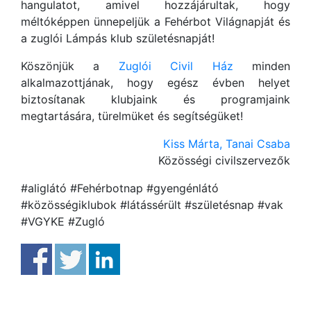
hangulatot, amivel hozzájárultak, hogy
méltóképpen ünnepeljük a Fehérbot Világnapját és
a zuglói Lámpás klub születésnapját!
Köszönjük a
Zuglói Civil Ház
minden
alkalmazottjának, hogy egész évben helyet
biztosítanak klubjaink és programjaink
megtartására, türelmüket és segítségüket!
Kiss Márta, Tanai Csaba
Közösségi civilszervezők
#aliglátó #Fehérbotnap #gyengénlátó
#közösségiklubok #látássérült #születésnap #vak
#VGYKE #Zugló