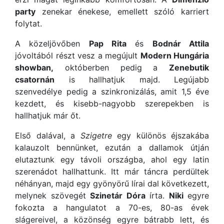
party
zenekar énekese, emellett szóló karriert
folytat.
A közeljövőben
Pap Rita
és
Bodnár Attila
jóvoltából részt vesz a megújult
Modern Hungária
showban,
októberben pedig a
Zenebutik
csatornán
is hallhatjuk majd. Legújabb
szenvedélye pedig a szinkronizálás, amit 1,5 éve
kezdett, és kisebb-nagyobb szerepekben is
hallhatjuk már őt.
Első dalával, a
Szigetre
egy különös éjszakába
kalauzolt bennünket, ezután a dallamok útján
elutaztunk egy távoli országba, ahol egy latin
szerenádot hallhattunk. Itt már táncra perdültek
néhányan, majd egy gyönyörű lírai dal következett,
melynek szövegét
Szinetár Dóra
írta.
Niki
egyre
fokozta a hangulatot a 70-es, 80-as évek
slágereivel, a közönség egyre bátrabb lett, és