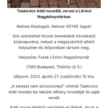
Taskovics Adél novellái, versei a Lőrinci
Nagykönyvtárban
Kedves Klubtagok, Kedves VGYKE tagok!
Sok szeretettel hívunk benneteket következő
klubnapunkra, melyet a megszokottól eltérő
helyszínen és időpontban tartunk meg.
Helyszíne: Fszek Lőrinci Nagykönyvtár
(1183 Budapest, Thököly út 5.)
Időpont: 2023. április 27. (csütörtök) 15 óra.
„A kereszt nem szívsorompó” címmel Taskovics
Adél mutatja be nekünk néhány novelláját és saját
versét.
Adél orvosi hibából veszítette el látását, de ez a