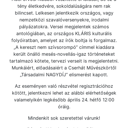
tény életkedvére, sokoldalúságára nem rak
bilincset. Lelkesen jelentkezik országos, vagy
nemzetközi szavalóversenyekre, irodalmi
pályázatokra. Versei megjelentek számos
antológiában, az országos KLÁRIS kulturális
folyóiratban, amelyet az írók boltja is forgalmaz.
„A kereszt nem szívsorompó” címmel kiadásra
került önálló mesés-novellás-igaz történeteket
tartalmazó kötete, tervezi verseit is megjelentetni.
Munkáiért, előadásaiért a Cserhát Művészkörtől
„Társadalmi NAGYDÍJ” elismerést kapott.
Az eseményen való részvétel regisztrációhoz
kötött, jelentkezni lehet az alábbi elérhetőségek
valamelyikén legkésőbb április 24. hétfő 12:00
óráig.
Mindenkit sok szeretettel várunk!