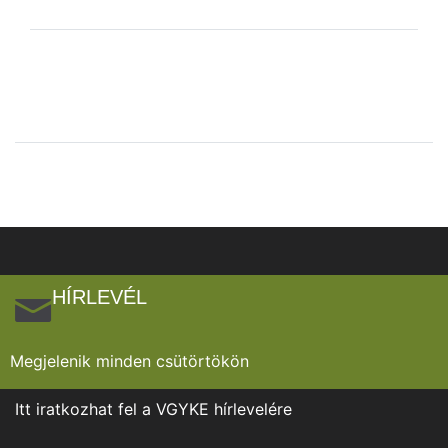
HÍRLEVÉL
Megjelenik minden csütörtökön
Itt iratkozhat fel a VGYKE hírlevelére