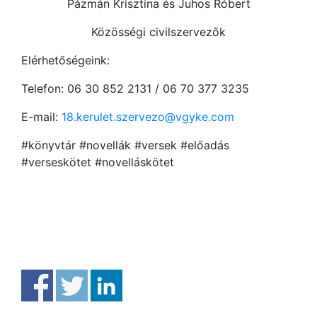
Pázmán Krisztina és Juhos Róbert
Közösségi civilszervezők
Elérhetőségeink:
Telefon: 06 30 852 2131 / 06 70 377 3235
E-mail:
18.kerulet.szervezo@vgyke.com
#könyvtár #novellák #versek #előadás
#verseskötet #novelláskötet