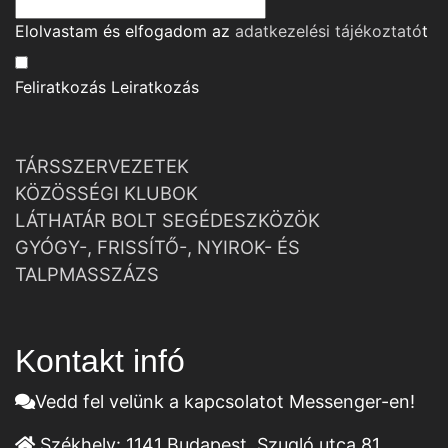
Elolvastam és elfogadom az
adatkezelési tájékoztató
t
Feliratkozás
Leiratkozás
TÁRSSZERVEZETEK
KÖZÖSSÉGI KLUBOK
LÁTHATÁR BOLT SEGÉDESZKÖZÖK
GYÓGY-, FRISSÍTŐ-, NYIROK- ÉS
TALPMASSZÁZS
Kontakt infó
Vedd fel velünk a kapcsolatot Messenger-en!
Székhely:
1141 Budapest, Szugló utca 81.