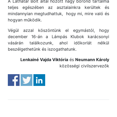
A Láthatár Bolt által hozott nagy bőrönd tartalma
teljes egészében az asztalainkra kerültek és
mindannyian megtudhattuk, hogy mi, mire való és
hogyan működik.
Végül azzal köszöntünk el egymástól, hogy
december 16-án a Lámpás Klubok karácsonyi
vásárán találkozunk, ahol időkorlát nélkül
beszélgethetünk és iszogathatunk.
Lenkainé Vajda Viktória
és
Neumann Károly
közösségi civilszervezők