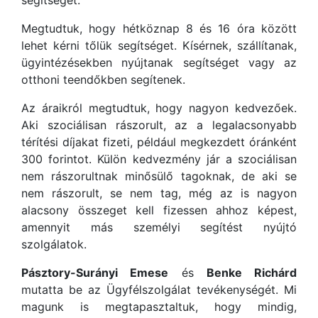
segítségét.
Megtudtuk, hogy hétköznap 8 és 16 óra között
lehet kérni tőlük segítséget. Kísérnek, szállítanak,
ügyintézésekben nyújtanak segítséget vagy az
otthoni teendőkben segítenek.
Az áraikról megtudtuk, hogy nagyon kedvezőek.
Aki szociálisan rászorult, az a legalacsonyabb
térítési díjakat fizeti, például megkezdett óránként
300 forintot. Külön kedvezmény jár a szociálisan
nem rászorultnak minősülő tagoknak, de aki se
nem rászorult, se nem tag, még az is nagyon
alacsony összeget kell fizessen ahhoz képest,
amennyit más személyi segítést nyújtó
szolgálatok.
Pásztory-Surányi Emese
és
Benke Richárd
mutatta be az Ügyfélszolgálat tevékenységét. Mi
magunk is megtapasztaltuk, hogy mindig,