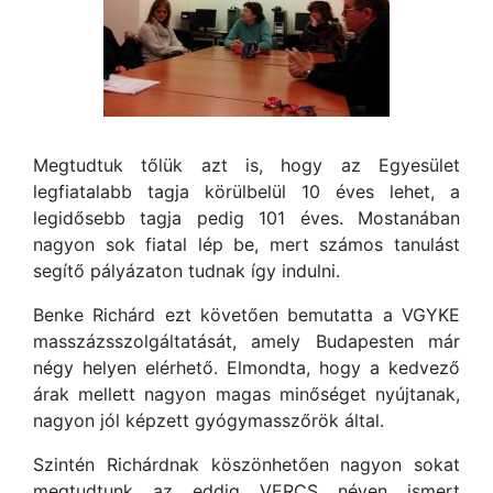
Megtudtuk tőlük azt is, hogy az Egyesület
legfiatalabb tagja körülbelül 10 éves lehet, a
legidősebb tagja pedig 101 éves. Mostanában
nagyon sok fiatal lép be, mert számos tanulást
segítő pályázaton tudnak így indulni.
Benke Richárd ezt követően bemutatta a VGYKE
masszázsszolgáltatását, amely Budapesten már
négy helyen elérhető. Elmondta, hogy a kedvező
árak mellett nagyon magas minőséget nyújtanak,
nagyon jól képzett gyógymasszőrök által.
Szintén Richárdnak köszönhetően nagyon sokat
megtudtunk az eddig VERCS néven ismert