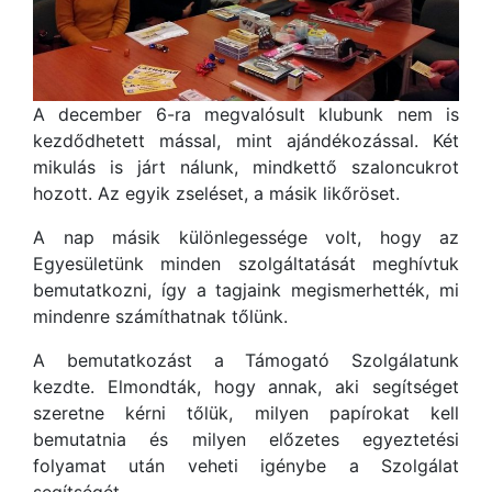
A december 6-ra megvalósult klubunk nem is
kezdődhetett mással, mint ajándékozással. Két
mikulás is járt nálunk, mindkettő szaloncukrot
hozott. Az egyik zseléset, a másik likőröset.
A nap másik különlegessége volt, hogy az
Egyesületünk minden szolgáltatását meghívtuk
bemutatkozni, így a tagjaink megismerhették, mi
mindenre számíthatnak tőlünk.
A bemutatkozást a Támogató Szolgálatunk
kezdte. Elmondták, hogy annak, aki segítséget
szeretne kérni tőlük, milyen papírokat kell
bemutatnia és milyen előzetes egyeztetési
folyamat után veheti igénybe a Szolgálat