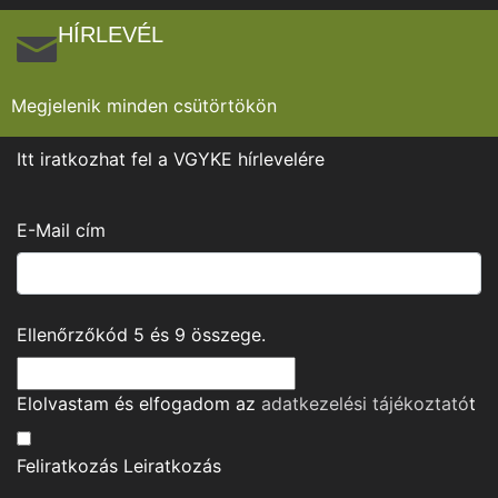
HÍRLEVÉL
Megjelenik minden csütörtökön
Itt iratkozhat fel a VGYKE hírlevelére
E-Mail cím
Ellenőrzőkód
5
és
9
összege.
Elolvastam és elfogadom az
adatkezelési tájékoztató
t
Feliratkozás
Leiratkozás