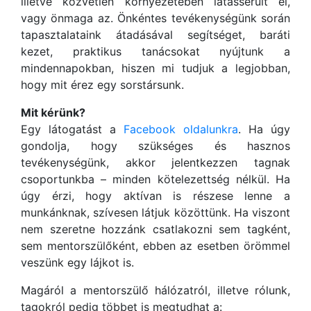
illetve közvetlen környezetében látássérült él,
vagy önmaga az. Önkéntes tevékenységünk során
tapasztalataink átadásával segítséget, baráti
kezet, praktikus tanácsokat nyújtunk a
mindennapokban, hiszen mi tudjuk a legjobban,
hogy mit érez egy sorstársunk.
Mit kérünk?
Egy látogatást a
Facebook oldalunkra
. Ha úgy
gondolja, hogy szükséges és hasznos
tevékenységünk, akkor jelentkezzen tagnak
csoportunkba – minden kötelezettség nélkül. Ha
úgy érzi, hogy aktívan is részese lenne a
munkánknak, szívesen látjuk közöttünk. Ha viszont
nem szeretne hozzánk csatlakozni sem tagként,
sem mentorszülőként, ebben az esetben örömmel
veszünk egy lájkot is.
Magáról a mentorszülő hálózatról, illetve rólunk,
tagokról pedig többet is megtudhat a: