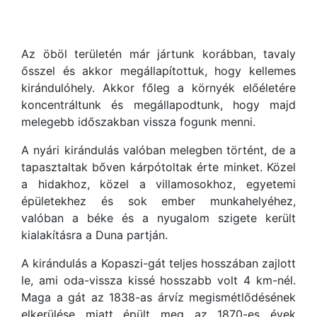
Az öböl területén már jártunk korábban, tavaly
ősszel és akkor megállapítottuk, hogy kellemes
kirándulóhely. Akkor főleg a környék előéletére
koncentráltunk és megállapodtunk, hogy majd
melegebb időszakban vissza fogunk menni.
A nyári kirándulás valóban melegben történt, de a
tapasztaltak bőven kárpótoltak érte minket. Közel
a hidakhoz, közel a villamosokhoz, egyetemi
épületekhez és sok ember munkahelyéhez,
valóban a béke és a nyugalom szigete került
kialakításra a Duna partján.
A kirándulás a Kopaszi-gát teljes hosszában zajlott
le, ami oda-vissza kissé hosszabb volt 4 km-nél.
Maga a gát az 1838-as árvíz megismétlődésének
elkerülése miatt épült meg az 1870-es évek