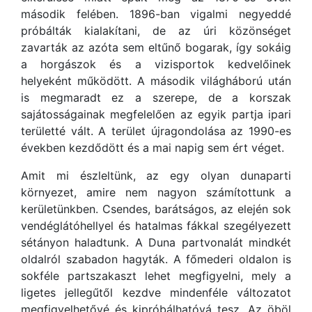
második felében. 1896-ban vigalmi negyeddé
próbálták kialakítani, de az úri közönséget
zavarták az azóta sem eltűnő bogarak, így sokáig
a horgászok és a vizisportok kedvelőinek
helyeként működött. A második világháború után
is megmaradt ez a szerepe, de a korszak
sajátosságainak megfelelően az egyik partja ipari
területté vált. A terület újragondolása az 1990-es
években kezdődött és a mai napig sem ért véget.
Amit mi észleltünk, az egy olyan dunaparti
környezet, amire nem nagyon számítottunk a
kerületünkben. Csendes, barátságos, az elején sok
vendéglátóhellyel és hatalmas fákkal szegélyezett
sétányon haladtunk. A Duna partvonalát mindkét
oldalról szabadon hagyták. A főmederi oldalon is
sokféle partszakaszt lehet megfigyelni, mely a
ligetes jellegűtől kezdve mindenféle változatot
megfigyelhetővé és kipróbálhatóvá tesz. Az öböl