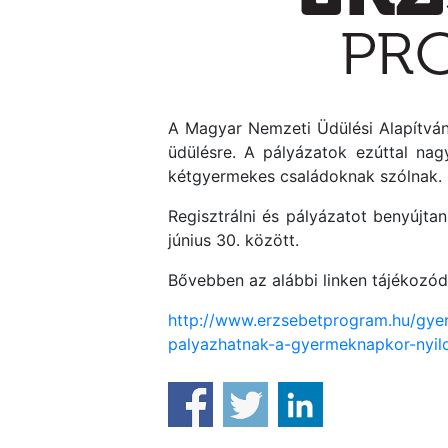
A Magyar Nemzeti Üdülési Alapítván
üdülésre. A pályázatok ezúttal na
kétgyermekes családoknak szólnak.
Regisztrálni és pályázatot benyújtan
június 30. között.
Bővebben az alábbi linken tájékozód
http://www.erzsebetprogram.hu/gye
palyazhatnak-a-gyermeknapkor-nyilo-