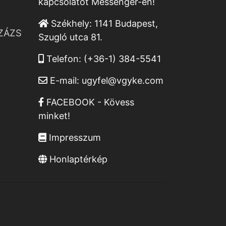
kapcsolatot Messenger-en!
Székhely:
1141 Budapest,
ZÁZS
Szugló utca 81.
Telefon:
(+36-1) 384-5541
E-mail:
ugyfel@vgyke.com
FACEBOOK - Kövess
minket!
Impresszum
Honlaptérkép