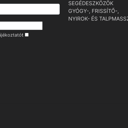
SEGÉDESZKÖZÖK
GYÓGY-, FRISSÍTŐ-,
NYIROK- ÉS TALPMASS
ájékoztató
t