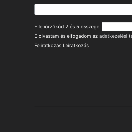
Ellenőrzőkód
2
és
5
összege.
Elolvastam és elfogadom az
adatkezelési t
Feliratkozás
Leiratkozás