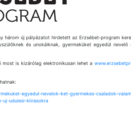
y három új pályázatot hirdetett az Erzsébet-program ker
gyszülőknek és unokáiknak, gyermeküket egyedül nevelő s
i most is kizárólag elektronikusan lehet a
www.erzsebetp
hatnak:
rmekuket-egyedul-nevelok–ket-gyermekes-csaladok–valami
uj-udulesi-kiirasokra