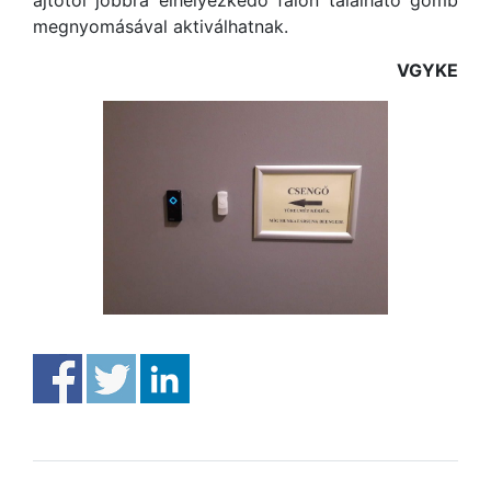
ajtótól jobbra elhelyezkedő falon található gomb
megnyomásával aktiválhatnak.
VGYKE