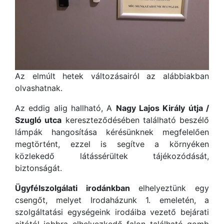
Az elmúlt hetek változásairól az alábbiakban
olvashatnak.
Az eddig alig hallható, A
Nagy Lajos Király útja /
Szugló utca
kereszteződésében található beszélő
lámpák hangosítása kérésünknek megfelelően
megtörtént, ezzel is segítve a környéken
közlekedő látássérültek tájékozódását,
biztonságát.
Ügyfélszolgálati irodánkban
elhelyeztünk egy
csengőt, melyet Irodaházunk 1. emeletén, a
szolgáltatási egységeink irodáiba vezető bejárati