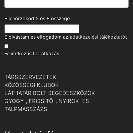
Ellenőrzőkód
5
és
8
összege.
Elolvastam és elfogadom az
adatkezelési tájékoztató
t
Feliratkozás
Leiratkozás
TÁRSSZERVEZETEK
KÖZÖSSÉGI KLUBOK
LÁTHATÁR BOLT SEGÉDESZKÖZÖK
GYÓGY-, FRISSÍTŐ-, NYIROK- ÉS
TALPMASSZÁZS