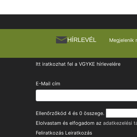
HÍRLEVÉL
Megjelenik 
Itt iratkozhat fel a VGYKE hírlevelére
E-Mail cím
Ellenőrzőkód
4
és
0
összege.
Elolvastam és elfogadom az
adatkezelési t
Feliratkozás
Leiratkozás