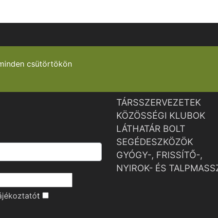
minden csütörtökön
TÁRSSZERVEZETEK
KÖZÖSSÉGI KLUBOK
LÁTHATÁR BOLT
SEGÉDESZKÖZÖK
GYÓGY-, FRISSÍTŐ-,
NYIROK- ÉS TALPMASS
ájékoztató
t