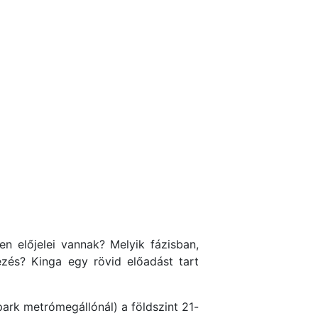
n előjelei vannak? Melyik fázisban,
zés? Kinga egy rövid előadást tart
park metrómegállónál) a földszint 21-