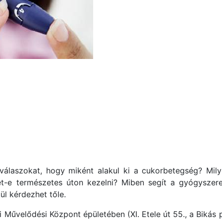
álaszokat, hogy miként alakul ki a cukorbetegség? Milye
t-e természetes úton kezelni? Miben segít a gyógyszere
ül kérdezhet tőle.
 Művelődési Központ épületében (XI. Etele út 55., a Bikás 