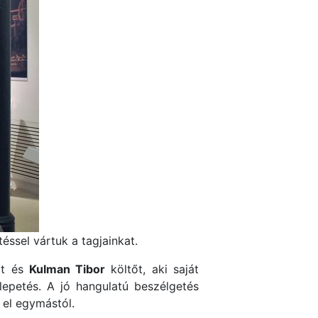
ssel vártuk a tagjainkat.
zt és
Kulman Tibor
költőt, aki saját
lepetés. A jó hangulatú beszélgetés
 el egymástól.