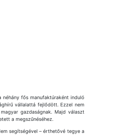
 a néhány fős manufaktúraként induló
írű vállalattá fejlődött. Ezzel nem
i magyar gazdaságnak. Majd választ
zetett a megszűnéséhez.
elem segítségével – érthetővé tegye a