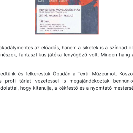
akadálymentes az előadás, hanem a siketek is a színpad old
ínészek, fantasztikus játéka lenyűgöző volt. Minden hang
kedtünk és felkerestük Óbudán a Textil Múzeumot. Kös
es profi tárlat vezetéssel is megajándékoztak bennünk
ndolattal, hogy kitanulja, a kékfestő és a nyomtató mestersé