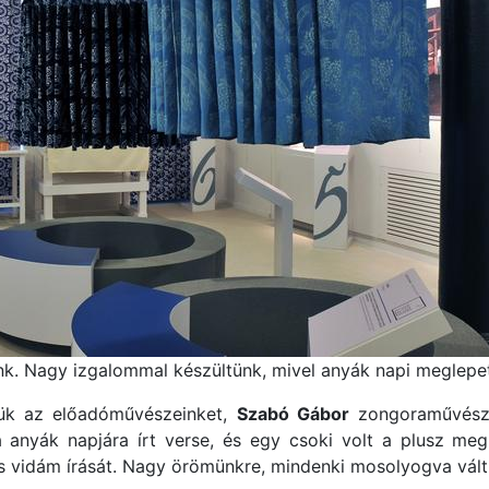
nk. Nagy izgalommal készültünk, mivel anyák napi meglepeté
tük az előadóművészeinket,
Szabó Gábor
zongoraművés
a anyák napjára írt verse, és egy csoki volt a plusz meg
is vidám írását. Nagy örömünkre, mindenki mosolyogva vált