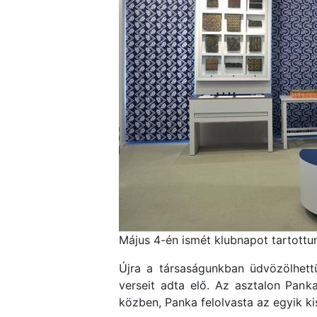
Május 4-én ismét klubnapot tartottu
Újra a társaságunkban üdvözölhet
verseit adta elő. Az asztalon Pank
közben, Panka felolvasta az egyik k