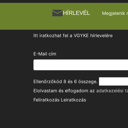
HÍRLEVÉL
Megjelenik 
Itt iratkozhat fel a VGYKE hírlevelére
E-Mail cím
Ellenőrzőkód
8
és
6
összege.
Elolvastam és elfogadom az
adatkezelési t
Feliratkozás
Leiratkozás