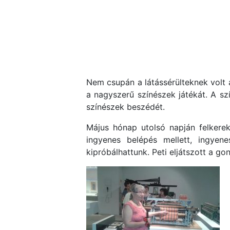
Nem csupán a látássérülteknek volt 
a nagyszerű színészek játékát. A sz
színészek beszédét.
Május hónap utolsó napján felkere
ingyenes belépés mellett, ingyen
kipróbálhattunk. Peti eljátszott a go