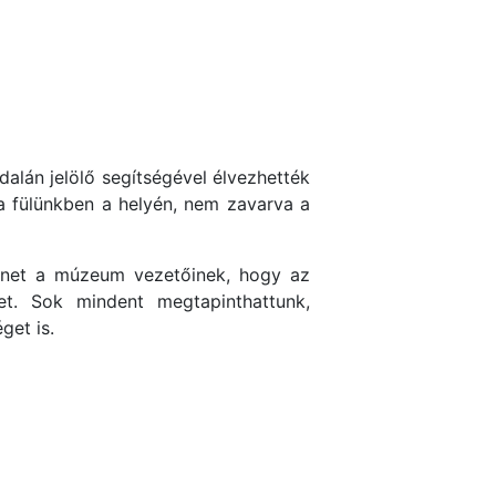
alán jelölő segítségével élvezhették
 a fülünkben a helyén, nem zavarva a
zönet a múzeum vezetőinek, hogy az
et. Sok mindent megtapinthattunk,
get is.