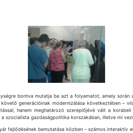
 egységre bontva mutatja be azt a folyamatot, amely során
övető generációinak modernizálása következtében – világh
tással, hanem meghatározó szereplőjévé vált a korabel
 a szocialista gazdaságpolitika korszakában, illetve mi ve
a gyár fejlődésének bemutatása közben – számos interaktív 