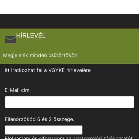
HÍRLEVÉL
Megjelenik minden csütörtökön
Itt iratkozhat fel a VGYKE hírlevelére
E-Mail cím
Ellenőrzőkód
6
és
2
összege.
Elolvastam és elfogadom az
adatkezelési tájékoztató
t