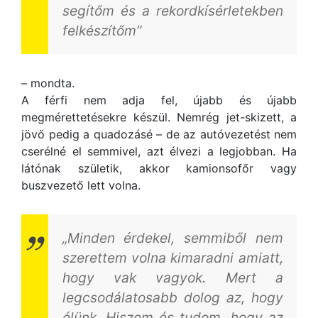
segítőm és a rekordkísérletekben
felkészítőm”
– mondta.
A férfi nem adja fel, újabb és újabb
megmérettetésekre készül. Nemrég jet-skizett, a
jövő pedig a quadozásé – de az autóvezetést nem
cserélné el semmivel, azt élvezi a legjobban. Ha
látónak születik, akkor kamionsofőr vagy
buszvezető lett volna.
„Minden érdekel, semmiből nem
szerettem volna kimaradni amiatt,
hogy vak vagyok. Mert a
legcsodálatosabb dolog az, hogy
élünk. Hiszem és tudom, hogy az