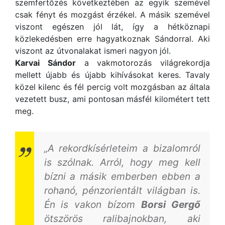
szemfertőzés következtében az egyik szemével
csak fényt és mozgást érzékel. A másik szemével
viszont egészen jól lát, így a hétköznapi
közlekedésben erre hagyatkoznak Sándorral. Aki
viszont az útvonalakat ismeri nagyon jól.
Karvai Sándor
a vakmotorozás világrekordja
mellett újabb és újabb kihívásokat keres. Tavaly
közel kilenc és fél percig volt mozgásban az általa
vezetett busz, ami pontosan másfél kilométert tett
meg.
„A rekordkísérleteim a bizalomról
is szólnak. Arról, hogy meg kell
bízni a másik emberben ebben a
rohanó, pénzorientált világban is.
Én is vakon bízom
Borsi Gergő
ötszörös ralibajnokban, aki