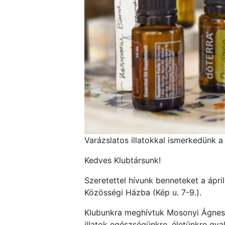
Varázslatos illatokkal ismerkedünk 
Kedves Klubtársunk!
Szeretettel hívunk benneteket a ápri
Közösségi Házba (Kép u. 7-9.).
Klubunkra meghívtuk Mosonyi Ágnest,
illatok egészségünkre, életünkre gya