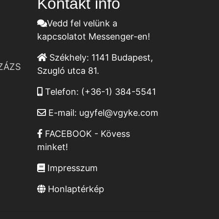
Kontakt infó
Vedd fel velünk a
kapcsolatot Messenger-en!
Székhely:
1141 Budapest,
ZÁZS
Szugló utca 81.
Telefon:
(+36-1) 384-5541
E-mail:
ugyfel@vgyke.com
FACEBOOK - Kövess
minket!
Impresszum
Honlaptérkép