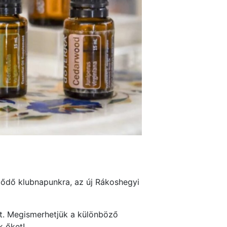
ezdődő klubnapunkra, az új Rákoshegyi
st. Megismerhetjük a különböző
k őket!