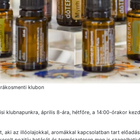
a rákosmenti klubon
lisi klubnapunkra, április 8-ára, hétfőre, a 14:00-órakor k
 aki az illóolajokkal, aromákkal kapcsolatban tart előadá
korolt pozitív hatását és természetesen meg is szagolhatju