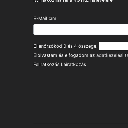
Itt iratkozhat fel a VGYKE hírlevelére
E-Mail cím
Ellenőrzőkód
0
és
4
összege.
Elolvastam és elfogadom az
adatkezelési t
Feliratkozás
Leiratkozás