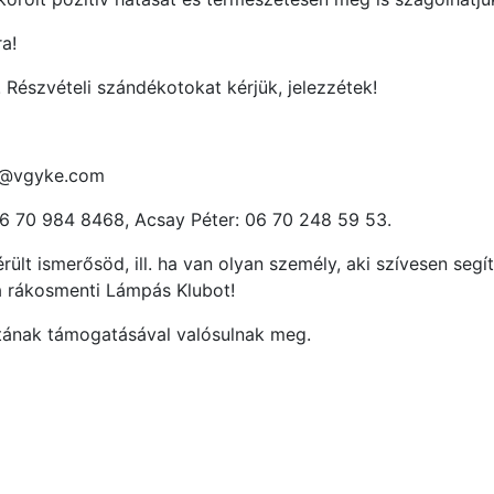
ra!
 Részvételi szándékotokat kérjük, jelezzétek!
zo@vgyke.com
06 70 984 8468, Acsay Péter: 06 70 248 59 53.
ült ismerősöd, ill. ha van olyan személy, aki szívesen seg
a rákosmenti Lámpás Klubot!
ának támogatásával valósulnak meg.