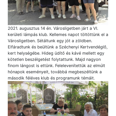
2021. augusztus 14 én. Városligetben járt a VI.
kerületi lámpás klub. Kellemes napot töltöttünk el a
Városligetben. Sétáltunk egy jót a zöldben.
Elfáradtunk és beültünk a Széchenyi Kertvendéglő,
kert helységébe. Hideg üdítő és kávé mellett egy
kötetlen beszélgetést folytattunk. Majd nagyon
finom lángost is ettünk. Felelevenítettük az elmúlt
hónapok eseményeit, továbbá megbeszéltünk a
második féléves klub és programunk témáit.