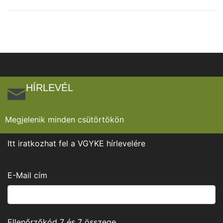
HÍRLEVÉL
Megjelenik minden csütörtökön
Itt iratkozhat fel a VGYKE hírlevelére
E-Mail cím
Ellenőrzőkód
7
és
7
összege.