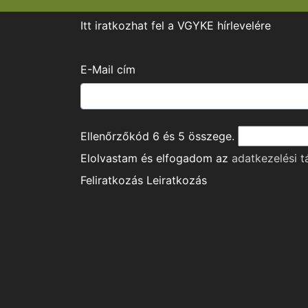
Itt iratkozhat fel a VGYKE hírlevelére
E-Mail cím
Ellenőrzőkód
6
és
5
összege.
Elolvastam és elfogadom az
adatkezelési t
Feliratkozás
Leiratkozás