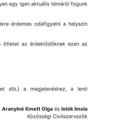
yen egy igen aktuális témáról fogunk
kre érdemes odafigyelni a helyszín
s ötletet az érdeklődőknek ezen az
ret stb.) a megjelenéshez, a lenti
,
Aranyiné Kmett Olga
és
Istók Imola
Közösségi Civilszervezők