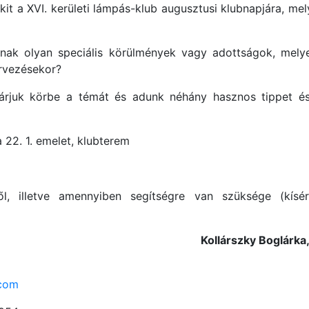
it a XVI. kerületi lámpás-klub augusztusi klubnapjára, mel
nnak olyan speciális körülmények vagy adottságok, melye
rvezésekor?
járjuk körbe a témát és adunk néhány hasznos tippet é
 22. 1. emelet, klubterem
ről, illetve amennyiben segítségre van szüksége (kísé
Kollárszky Boglárka
.com