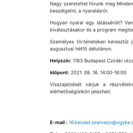
Nagy szeretettel hívunk meg Mindenk
beszélgetni, a nyaralásról.
Hogyan nyaral egy látássérült? Va
kiválasztásakor és a program megte
Személyes történeteken keresztül 
augusztusi hétfő délutánon.
Helyszín:
1163 Budapest Cziráki utca
Időpont:
2021. 08. 16. 14:00-16:00
Visszajelzését várjuk a részvétel
elérhetőségünkön jelezheti.
E-mail :
16.kerulet.szervezo@vgyke