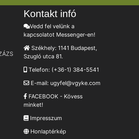
Kontakt infó
Vedd fel velünk a
kapcsolatot Messenger-en!
Székhely:
1141 Budapest,
ZÁZS
Szugló utca 81.
Telefon:
(+36-1) 384-5541
E-mail:
ugyfel@vgyke.com
FACEBOOK - Kövess
minket!
Impresszum
Honlaptérkép