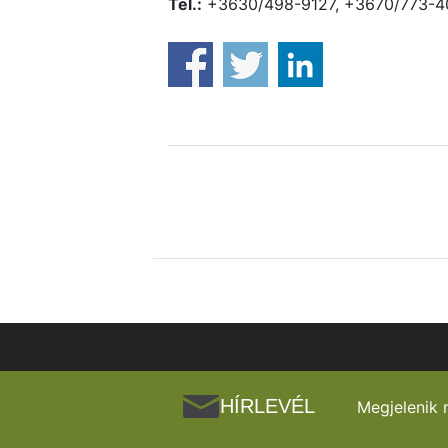
Tel.:
+3630/498-9127, +3670/773-4
HÍRLEVÉL
Megjelenik 