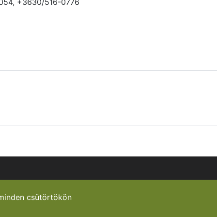
054, +3630/516-0776
minden csütörtökön