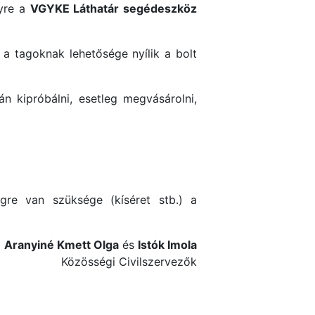
lyre a
VGYKE Láthatár segédeszköz
 a tagoknak lehetősége nyílik a bolt
n kipróbálni, esetleg megvásárolni,
ségre van szüksége (kíséret stb.) a
,
Aranyiné Kmett Olga
és
Istók Imola
Közösségi Civilszervezők