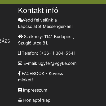
Kontakt infó
Vedd fel velünk a
kapcsolatot Messenger-en!
Székhely:
1141 Budapest,
ZÁZS
Szugló utca 81.
Telefon:
(+36-1) 384-5541
E-mail:
ugyfel@vgyke.com
FACEBOOK - Kövess
minket!
Impresszum
Honlaptérkép