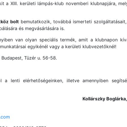
t a XIII. kerületi lámpás-klub novemberi klubnapjára, me
köz bolt
bemutatkozik, továbbá ismerteti szolgáltatásait,
álására és megvásárlására is.
nyiben van olyan speciális termék, amit a klubnapon kívá
t munkatársai egyikénél vagy a kerületi klubvezetőknél!
 Budapest, Tüzér u. 56-58.
ől a lenti elérhetőségeinken, illetve amennyiben segít
Kollárszky Boglárka
e.com