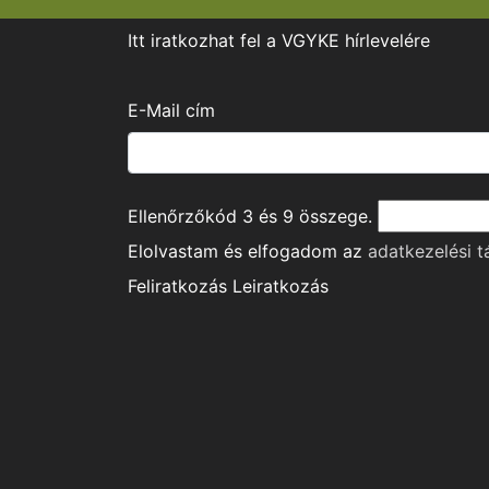
Itt iratkozhat fel a VGYKE hírlevelére
E-Mail cím
Ellenőrzőkód
3
és
9
összege.
Elolvastam és elfogadom az
adatkezelési t
Feliratkozás
Leiratkozás