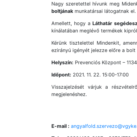
Nagy szeretettel hívunk meg Midenki
boltjának
munkatársai látogatnak el.
Amellett, hogy a
Láthatár segédesz
kínálatában meglévő termékek kiprób
Kérünk tisztelettel Mindenkit, amen
ezirányú igényét jelezze előre a bol
Helyszín:
Prevenciós Központ – 1134
Időpont:
2021. 11. 22. 15:00-17:00
Visszajelzését várjuk a részvételr
megjelenéshez.
E-mail :
angyalfold.szervezo@vgyk