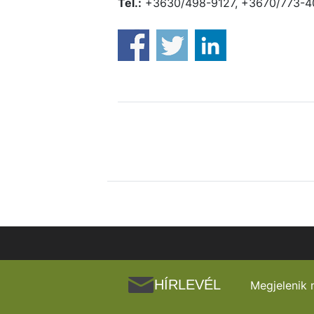
Tel.:
+3630/498-9127, +3670/773-4
HÍRLEVÉL
Megjelenik 