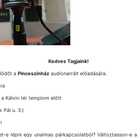
Kedves Tagjaink!
klődőt a
Pinceszínház
audionarrált előadására.
ra
a Kálvin tér templom előtt
 Pál u. 3.)
n
t-e lépni egy unalmas párkapcsolatból? Változtasson-e a