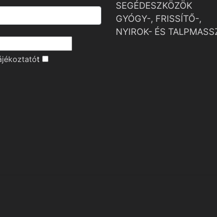
SEGÉDESZKÖZÖK
GYÓGY-, FRISSÍTŐ-,
NYIROK- ÉS TALPMASS
ájékoztató
t