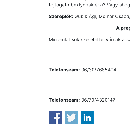
fojtogató béklyónak érzi? Vagy ahogy
Szereplők:
Gubik Ági, Molnár Csaba,
A pro
Mindenkit sok szeretettel várnak a s
Telefonszám:
06/30/7685404
Telefonszám:
06/70/4320147