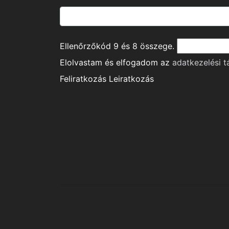
Ellenőrzőkód
9
és
8
összege.
Elolvastam és elfogadom az
adatkezelési t
Feliratkozás
Leiratkozás