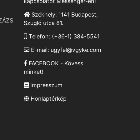
kapcsolatot Messenger-en!
Székhely:
1141 Budapest,
ZÁZS
Szugló utca 81.
Telefon:
(+36-1) 384-5541
E-mail:
ugyfel@vgyke.com
FACEBOOK - Kövess
minket!
Impresszum
Honlaptérkép