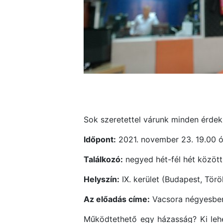
Sok szeretettel várunk minden érde
Időpont:
2021. november 23. 19.00 ó
Találkozó:
negyed hét-fél hét között 
Helyszín:
IX. kerület (Budapest, Török
Az előadás címe:
Vacsora négyesbe
Működtethető egy házasság? Ki lehe