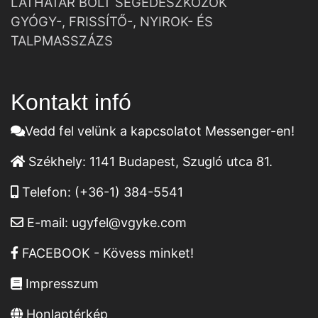
LÁTHATÁR BOLT SEGÉDESZKÖZÖK
GYÓGY-, FRISSÍTŐ-, NYIROK- ÉS
TALPMASSZÁZS
Kontakt infó
Vedd fel velünk a kapcsolatot Messenger-en!
Székhely:
1141 Budapest, Szugló utca 81.
Telefon:
(+36-1) 384-5541
E-mail:
ugyfel@vgyke.com
FACEBOOK - Kövess minket!
Impresszum
Honlaptérkép