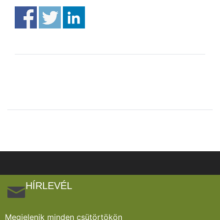
HÍRLEVÉL
Megjelenik minden csütörtökön